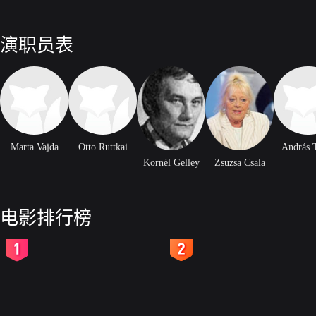
演职员表
Marta Vajda
Otto Ruttkai
András 
Kornél Gelley
Zsuzsa Csala
电影排行榜
2
3