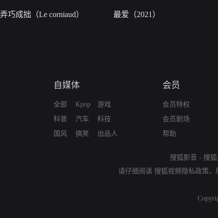
弄巧成拙（Le corniaud）
最爱（2021）
自媒体
会员
全部
Kpop
游戏
会员特权
科普
汽车
科技
会员剧场
国风
搞笑
出品人
帮助
搜狐影音
-
搜狐
请仔细阅读
搜狐视频隐私政策
、
Copyri