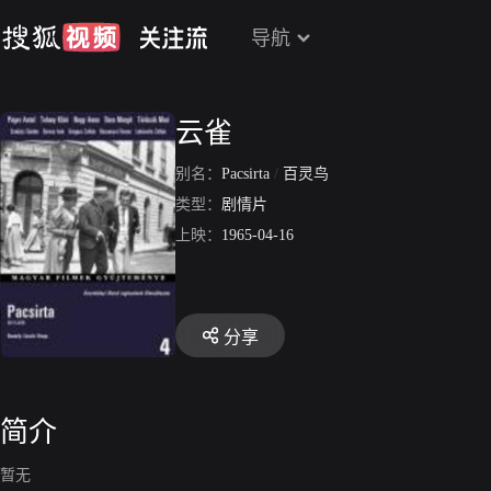
导航
云雀
别名：
Pacsirta
/
百灵鸟
类型：
剧情片
上映：
1965-04-16
分享
简介
暂无