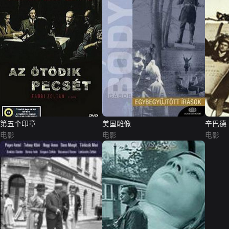
第五个印章
美国雕像
辛巴德
电影
电影
电影