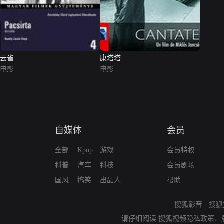
云雀
康塔塔
电影
电影
自媒体
会员
全部
Kpop
游戏
会员特权
科普
汽车
科技
会员剧场
国风
搞笑
出品人
帮助
搜狐影音
-
搜狐
请仔细阅读
搜狐视频隐私政策
、