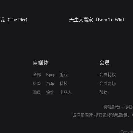
堤（The Pier）
天生大赢家（Born To Win）
自媒体
会员
全部
Kpop
游戏
会员特权
科普
汽车
科技
会员剧场
国风
搞笑
出品人
帮助
搜狐影音
-
搜狐
请仔细阅读
搜狐视频隐私政策
、
Copyri