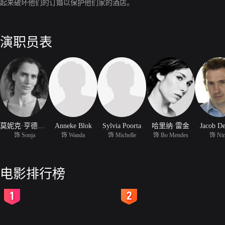
起来破坏他们的订婚以保护他们家的酒店。
演职员表
莫妮克·亨德里克斯
Anneke Blok
Sylvia Poorta
哈里纳·雷金
Jacob D
饰 Sonja
饰 Wanda
饰 Michelle
饰 Bo Mendes
饰 Ni
电影排行榜
2
3