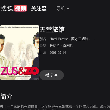
导航
天堂旅馆
别名：
Hotel Paraiso
/
颠才三姐妹
/
祖斯与佐
类型：
爱情片
/
喜剧片
上映：
2001-09-14
分享
简介
关于一个家庭的有趣故事。这个家庭有三姐妹和一个同性恋弟弟。弟弟为