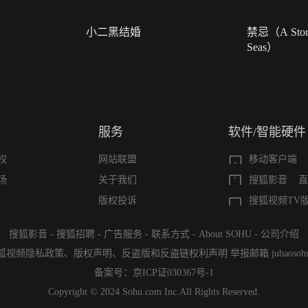
小二黑结婚
禁忌（A Story
Seas）
服务
软件/智能硬件
权
网站联盟
移动客户端
场
关于我们
搜狐影音
直
版权投诉
搜狐视频TV
搜狐影音
-
搜狐招聘
-
广告服务
-
联系方式
-
About SOHU
-
公司介绍
狐视频隐私政策
、
版权声明
、
反盗版和反盗链权利声明
举报邮箱
jubaoso
备案号：
京ICP证030367号-1
Copyright © 2024 Sohu.com Inc.All Rights Reserved.