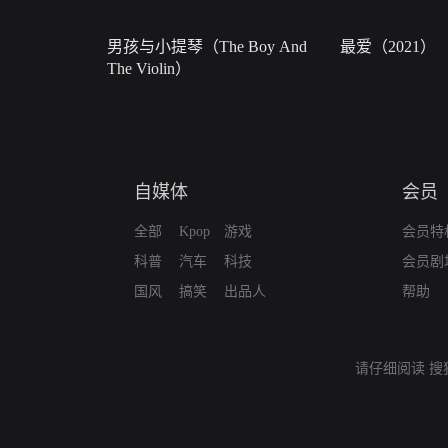
男孩与小提琴（The Boy And
最爱（2021）
The Violin）
自媒体
会员
全部
Kpop
游戏
会员特
科普
汽车
科技
会员剧
国风
搞笑
出品人
帮助
请仔细阅读
搜