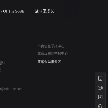
 Of The South
战斗里成长
私人女教
网络暴力有害信息举报
不良信息举报中心
12318 文化市场举报
北京互联网举报中心
算法推荐专项举报
亚运会举报专区
播+
涉历史虚无举报
版
网络谣言信息专项
涉政举报入口
涉未成年人举报
hu@sohu-inc.com
清朗自媒体乱象举报
涉民族宗教有害信息举报
清朗·生活服务类内容举报