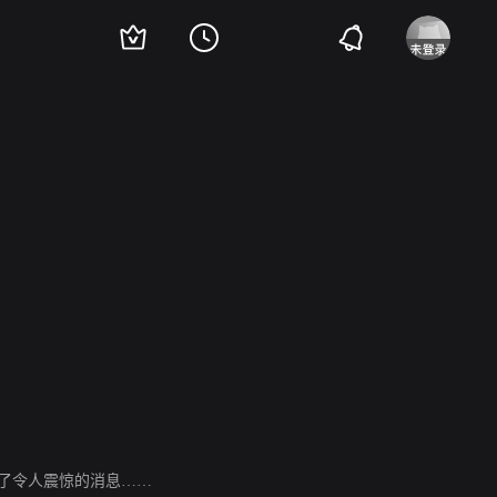
西蒙·坤茨
现了令人震惊的消息……