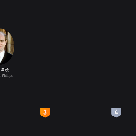
·坤茨
 Phillips
4
5