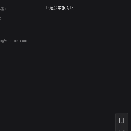
算法推荐专项举报
亚运会举报专区
播+
涉历史虚无举报
版
网络谣言信息专项
涉政举报入口
涉未成年人举报
hu@sohu-inc.com
清朗自媒体乱象举报
涉民族宗教有害信息举报
清朗·生活服务类内容举报
清朗春节网络环境整治
涉企举报专区
AI生成内容
打假治敲
网络暴力有害信息举报
12318 文化市场举报
算法推荐专项举报
亚运会举报专区
涉历史虚无举报