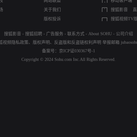
权
网站联盟
移动客户端
场
关于我们
搜狐影音
直
版权投诉
搜狐视频TV
搜狐影音
-
搜狐招聘
-
广告服务
-
联系方式
-
About SOHU
-
公司介绍
狐视频隐私政策
、
版权声明
、
反盗版和反盗链权利声明
举报邮箱
jubaoso
备案号：
京ICP证030367号-1
Copyright © 2024 Sohu.com Inc.All Rights Reserved.