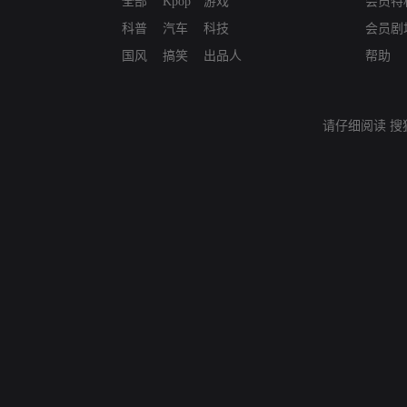
全部
Kpop
游戏
会员特
科普
汽车
科技
会员剧
国风
搞笑
出品人
帮助
请仔细阅读
搜