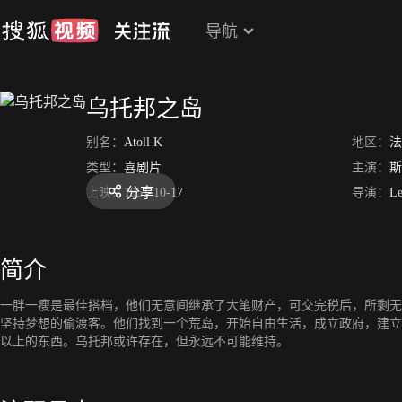
导航
乌托邦之岛
别名：
Atoll K
地区：
法
类型：
喜剧片
主演：
斯
分享
上映：
1951-10-17
导演：
Le
简介
一胖一瘦是最佳搭档，他们无意间继承了大笔财产，可交完税后，所剩无
坚持梦想的偷渡客。他们找到一个荒岛，开始自由生活，成立政府，建立
以上的东西。乌托邦或许存在，但永远不可能维持。