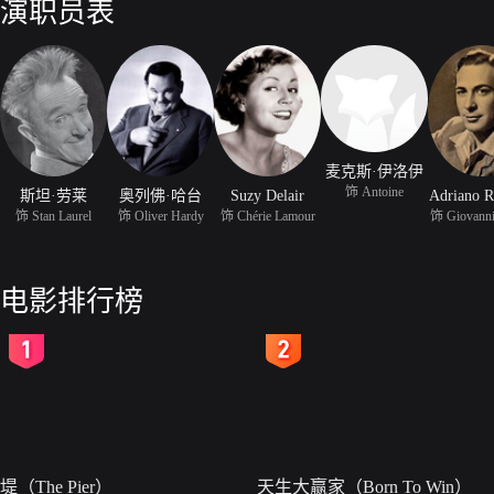
演职员表
麦克斯·伊洛伊
饰 Antoine
斯坦·劳莱
奥列佛·哈台
Suzy Delair
Adriano R
饰 Stan Laurel
饰 Oliver Hardy
饰 Chérie Lamour
饰 Giovanni
电影排行榜
2
3
堤（The Pier）
天生大赢家（Born To Win）