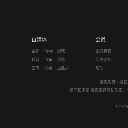
自媒体
会员
全部
Kpop
游戏
会员特权
科普
汽车
科技
会员剧场
国风
搞笑
出品人
帮助
搜狐影音
-
搜狐
请仔细阅读
搜狐视频隐私政策
、
Copyri