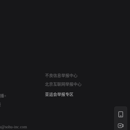
网络暴力有害信息举报
不良信息举报中心
12318 文化市场举报
北京互联网举报中心
算法推荐专项举报
亚运会举报专区
播+
涉历史虚无举报
版
网络谣言信息专项
涉政举报入口
涉未成年人举报
hu@sohu-inc.com