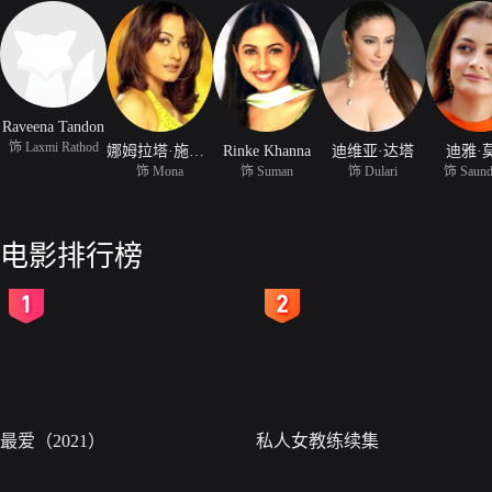
Raveena Tandon
饰 Laxmi Rathod
娜姆拉塔·施洛德卡
Rinke Khanna
迪维亚·达塔
迪雅·
饰 Mona
饰 Suman
饰 Dulari
饰 Saund
电影排行榜
2
3
最爱（2021）
私人女教练续集