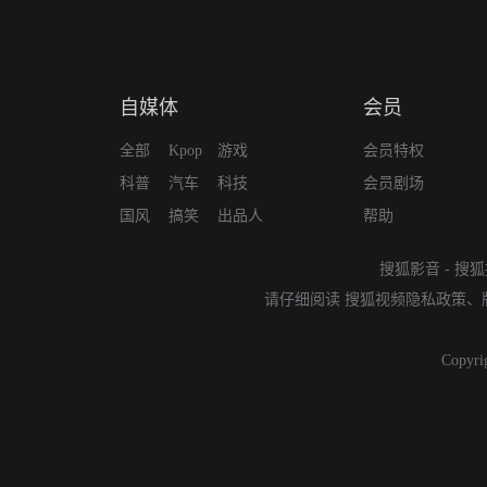
自媒体
会员
全部
Kpop
游戏
会员特权
科普
汽车
科技
会员剧场
国风
搞笑
出品人
帮助
搜狐影音
-
搜狐
请仔细阅读
搜狐视频隐私政策
、
Copyri