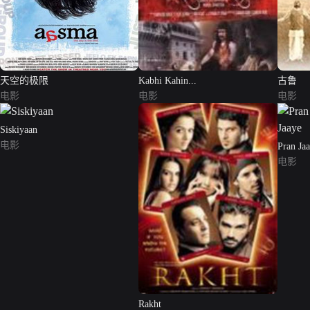
天空的极限
Kabhi Kahin...
古鲁
电影
电影
电影
Siskiyaan
电影
Pran Ja
电影
Rakht