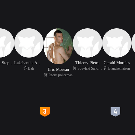
Trevor A.Stephens
Lakshantha Abenayake
Thierry Pietra
Gerald Morales
饰 Bale
饰 Souvlaki Sandwich Ve
饰 Blanchemaison
Eric Moreau
饰 Racist policeman
4
5