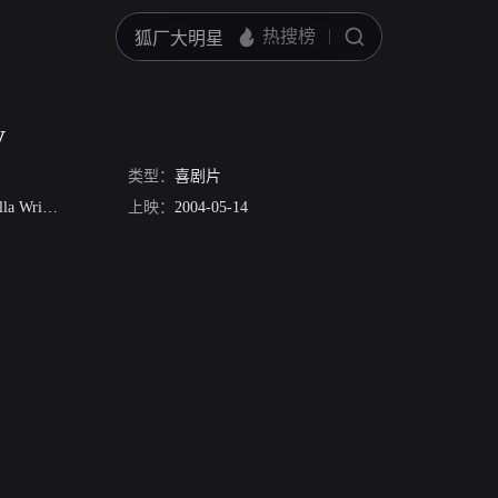
y
类型：
喜剧片
a Wright
Smriti Mishra
上映：
Trevor A.Stephens
2004-05-14
Lakshantha Abenayake
Eric Mo