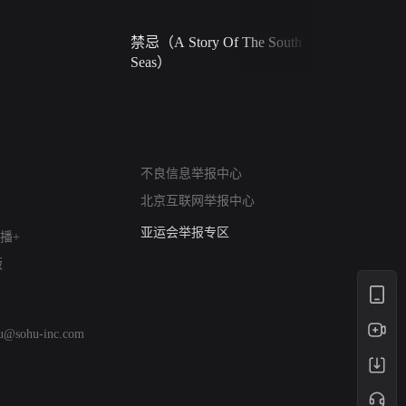
禁忌（A Story Of The South
火球（Ball 
Seas）
网络暴力有害信息举报
不良信息举报中心
12318 文化市场举报
北京互联网举报中心
算法推荐专项举报
亚运会举报专区
播+
涉历史虚无举报
版
网络谣言信息专项
涉政举报入口
涉未成年人举报
hu@sohu-inc.com
清朗自媒体乱象举报
涉民族宗教有害信息举报
清朗·生活服务类内容举报