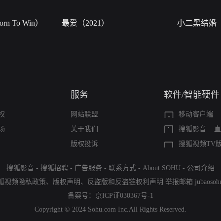
n To Win）
最爱（2021）
小二黑结婚
服务
软件/智能硬件
权
网站联盟
移动客户端
场
关于我们
搜狐影音
直
版权投诉
搜狐视频TV
搜狐影音
-
搜狐招聘
-
广告服务
-
联系方式
-
About SOHU
-
公司介绍
狐视频隐私政策
、
版权声明
、
反盗版和反盗链权利声明
举报邮箱
jubaoso
备案号：
京ICP证030367号-1
Copyright © 2024 Sohu.com Inc.All Rights Reserved.