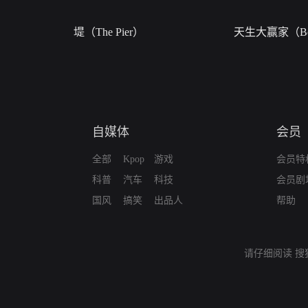
堤（The Pier）
天生大赢家（Bor
自媒体
会员
全部
Kpop
游戏
会员特
科普
汽车
科技
会员剧
国风
搞笑
出品人
帮助
请仔细阅读
搜