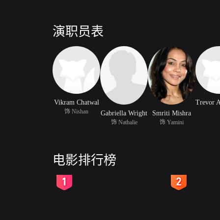
演职员表
Vikram Chatwal
饰 Nishan
Gabriella Wright
Smriti Mishra
饰 Nathalie
饰 Yamini
电影排行榜
2
3