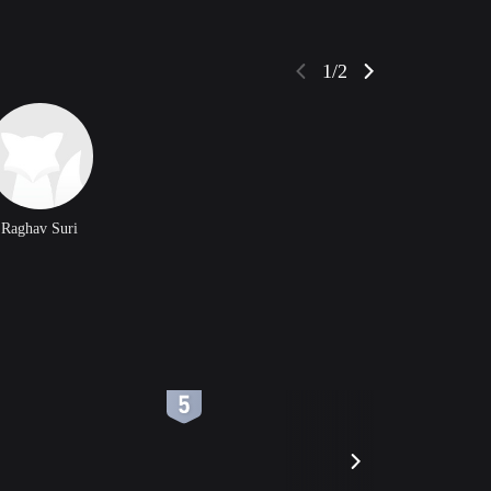
1/2
Raghav Suri
6
7