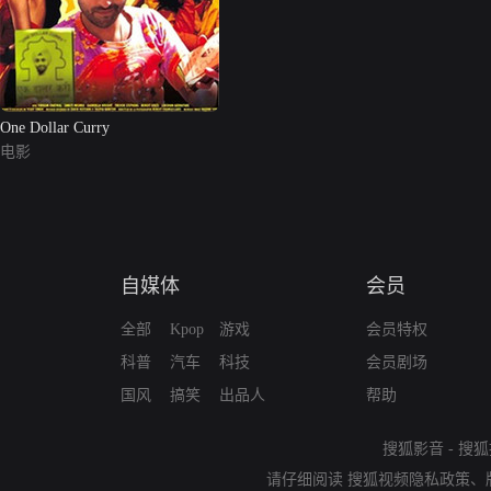
One Dollar Curry
电影
自媒体
会员
全部
Kpop
游戏
会员特权
科普
汽车
科技
会员剧场
国风
搞笑
出品人
帮助
搜狐影音
-
搜狐
请仔细阅读
搜狐视频隐私政策
、