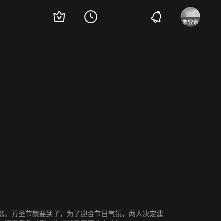
 Easton
乔·艾斯特维兹
艾利斯·库柏
Victoria De Mare
翁。万圣节就要到了，为了迎合节日气氛，两人决定建