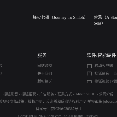
烽火七雄（Journey To Shiloh）
禁忌（A Story
Seas）
服务
软件/智能硬件
权
网站联盟
移动客户端
场
关于我们
搜狐影音
直
版权投诉
搜狐视频TV
搜狐影音
-
搜狐招聘
-
广告服务
-
联系方式
-
About SOHU
-
公司介绍
狐视频隐私政策
、
版权声明
、
反盗版和反盗链权利声明
举报邮箱
jubaoso
备案号：
京ICP证030367号-1
Copyright © 2024 Sohu.com Inc.All Rights Reserved.