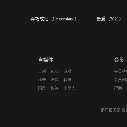
弄巧成拙（Le corniaud）
最爱（2021）
自媒体
会员
全部
Kpop
游戏
会员特
科普
汽车
科技
会员剧
国风
搞笑
出品人
帮助
请仔细阅读
搜