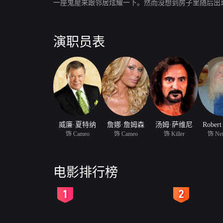
一座鬼屋来跟邻居炫耀一下。然而没想到房子里随后出
演职员表
威廉·夏特纳
詹娜·詹姆森
汤姆·萨维尼
Robert
饰 Cameo
饰 Cameo
饰 Killer
饰 Nei
电影排行榜
2
3