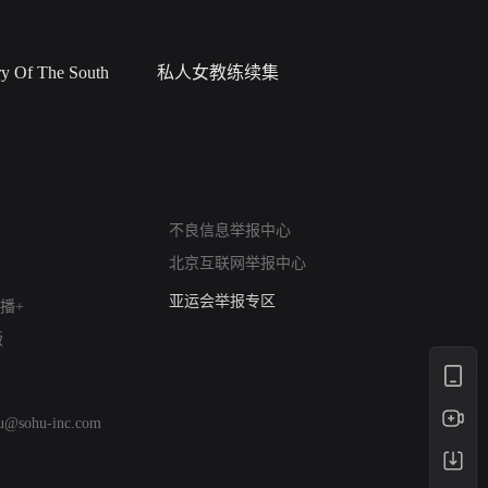
 Of The South
私人女教练续集
小二黑结
网络暴力有害信息举报
不良信息举报中心
12318 文化市场举报
北京互联网举报中心
算法推荐专项举报
亚运会举报专区
播+
涉历史虚无举报
版
网络谣言信息专项
涉政举报入口
涉未成年人举报
hu@sohu-inc.com
清朗自媒体乱象举报
涉民族宗教有害信息举报