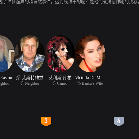
现了许多诡异的超自然事件，这到底谁干的呢？是他们爱搞恶作剧的叔叔
 Easton
乔·艾斯特维兹
艾利斯·库柏
Victoria De Mare
ghbor
饰 Neighbor
饰 Cameo
饰 Banker's Wife
4
5