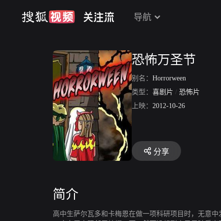
导航
恐怖万圣节
别名：
Horrorween
类型：
喜剧片
/
恐怖片
上映：
2012-10-26
分享
简介
高中生萨尔瓦多和卡梅恩在做一项科研项目时，无意中