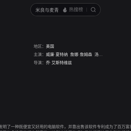
地区：
美国
主演：
威廉·夏特纳
詹娜·詹姆森
汤姆·萨维尼
Robert
导演：
乔·艾斯特维兹
发明了一种既便宜又好用的电脑软件，并靠出售该软件专利成为了百万富