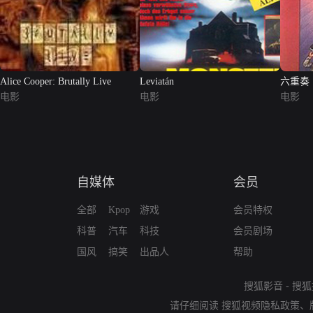
Alice Cooper: Brutally Live
Leviatán
六重奏
电影
电影
电影
自媒体
会员
全部
Kpop
游戏
会员特权
科普
汽车
科技
会员剧场
国风
搞笑
出品人
帮助
搜狐影音
-
搜狐
请仔细阅读
搜狐视频隐私政策
、