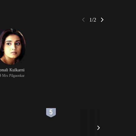
1/2
onali Kulkarni
 Mrs Pilgaonkar
6
7