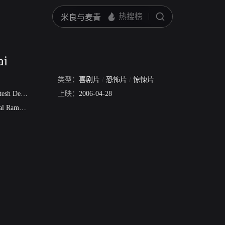
ai
类型：
喜剧片
/
恐怖片
/
惊悚片
esh Deshmukh
亚尼·卡普
上映：
2006-04-28
玛丽卡·沙拉瓦特
Manoj Pahwa
Randeep Hooda
l Raman
马尼什·古普塔
萨基德·可汗
Vivek Shah
Jijy Philip
拉姆·戈帕