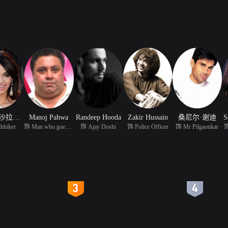
玛丽卡·沙拉瓦特
Manoj Pahwa
Randeep Hooda
Zakir Hussain
桑尼尔·谢迪
S
hhiker
饰 Man who goes to watc
饰 Ajay Doshi
饰 Police Officer
饰 Mr Pilgaonkar
饰
4
5