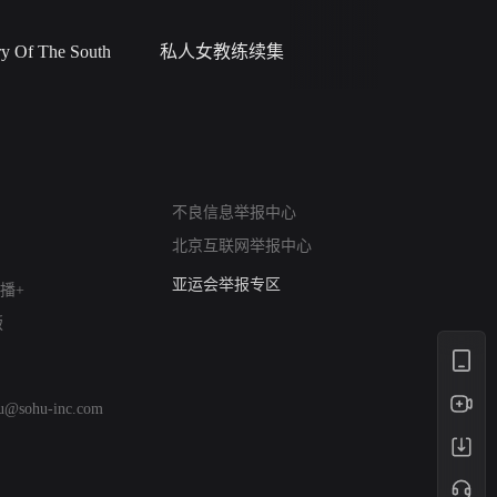
 Of The South
私人女教练续集
小二黑结
网络暴力有害信息举报
不良信息举报中心
12318 文化市场举报
北京互联网举报中心
算法推荐专项举报
亚运会举报专区
播+
涉历史虚无举报
版
网络谣言信息专项
涉政举报入口
涉未成年人举报
hu@sohu-inc.com
清朗自媒体乱象举报
涉民族宗教有害信息举报
清朗·生活服务类内容举报