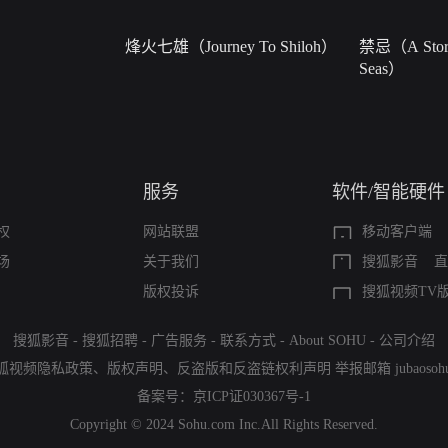
烽火七雄（Journey To Shiloh）
禁忌（A Story
Seas）
服务
软件/智能硬件
权
网站联盟
移动客户端
场
关于我们
搜狐影音
直
版权投诉
搜狐视频TV
搜狐影音
-
搜狐招聘
-
广告服务
-
联系方式
-
About SOHU
-
公司介绍
狐视频隐私政策
、
版权声明
、
反盗版和反盗链权利声明
举报邮箱
jubaoso
备案号：
京ICP证030367号-1
Copyright © 2024 Sohu.com Inc.All Rights Reserved.