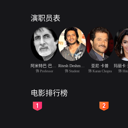
演职员表
阿米特巴·巴赫卡安
Ritesh Deshmukh
亚尼·卡普
饰 Professor
饰 Student
饰 Karan Chopra
饰 Hitc
电影排行榜
2
3