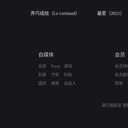
弄巧成拙（Le corniaud）
最爱（2021）
自媒体
会员
全部
Kpop
游戏
会员特
科普
汽车
科技
会员剧
国风
搞笑
出品人
帮助
请仔细阅读
搜