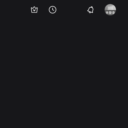
Zakir Hussain
桑尼尔·谢迪
Sonali Kulkarni
Rajpal Yadav
碧帕莎·芭素
尔·维马