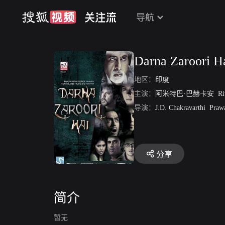
导航
Darna Zaroori H
地区：
印度
主演：
阿米特巴·巴赫卡安
Rit
导演：
J.D. Chakravarthi
Prawa
分享
简介
暂无