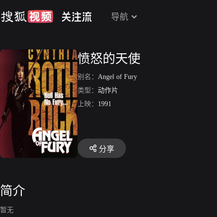
导航
愤怒的天使
别名：
Angel of Fury
类型：
动作片
上映：
1991
分享
简介
暂无