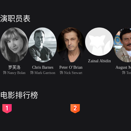
演职员表
Zainal Abidin
罗芙洛
Chris Barnes
Peter O’Brian
August M
饰 Nancy Bolan
饰 Mark Garrison
饰 Nick Stewart
饰 To
电影排行榜
2
3