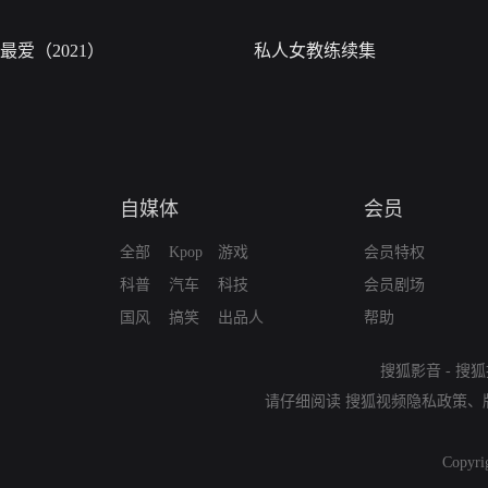
最爱（2021）
私人女教练续集
自媒体
会员
全部
Kpop
游戏
会员特权
科普
汽车
科技
会员剧场
国风
搞笑
出品人
帮助
搜狐影音
-
搜狐
请仔细阅读
搜狐视频隐私政策
、
Copyri