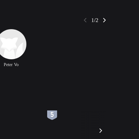
1/2
Peter Vo
6
7