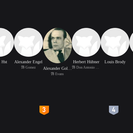
 Hst
Alexander Engel
Herbert Hübner
Louis Brody
饰 Gomez
饰 Don Antonio de Garci
Alexander Golling
饰 Evans
4
5