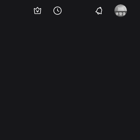
e
Gerd Hst
Alexander Engel
Alexander Golling
Herbert Hübner
Louis Brod