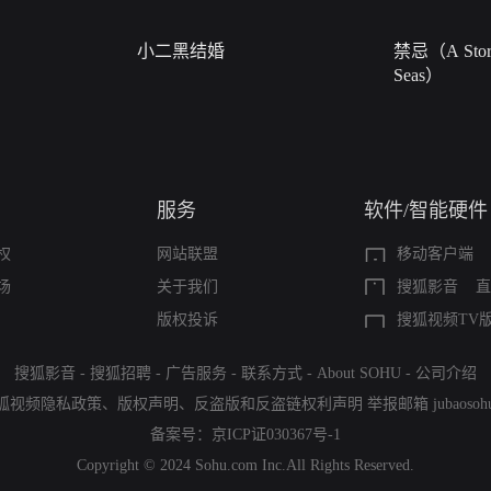
小二黑结婚
禁忌（A Story
Seas）
服务
软件/智能硬件
权
网站联盟
移动客户端
场
关于我们
搜狐影音
直
版权投诉
搜狐视频TV
搜狐影音
-
搜狐招聘
-
广告服务
-
联系方式
-
About SOHU
-
公司介绍
狐视频隐私政策
、
版权声明
、
反盗版和反盗链权利声明
举报邮箱
jubaoso
备案号：
京ICP证030367号-1
Copyright © 2024 Sohu.com Inc.All Rights Reserved.