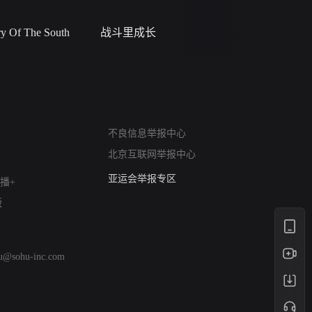
 Of The South
战斗里成长
私人女教
网络暴力有害信息举报
不良信息举报中心
12318 文化市场举报
北京互联网举报中心
算法推荐专项举报
亚运会举报专区
播+
涉历史虚无举报
版
网络谣言信息专项
涉政举报入口
涉未成年人举报
hu@sohu-inc.com
清朗自媒体乱象举报
涉民族宗教有害信息举报
清朗·生活服务类内容举报