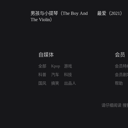
男孩与小提琴（The Boy And
最爱（2021）
The Violin）
自媒体
会员
全部
Kpop
游戏
会员特
科普
汽车
科技
会员剧
国风
搞笑
出品人
帮助
请仔细阅读
搜