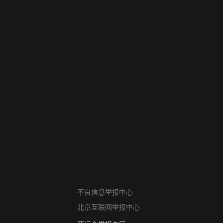
网络暴力有害信息举报
不良信息举报中心
12318 文化市场举报
北京互联网举报中心
算法推荐专项举报