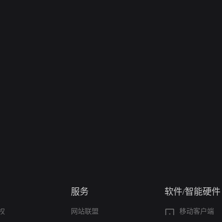
服务
软件/智能硬件
权
网站联盟
移动客户端