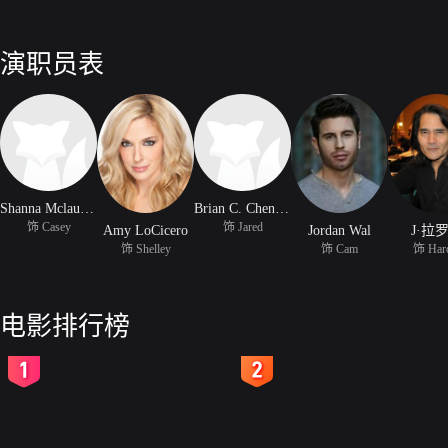
演职员表
Shanna Mclaughlin
Brian C. Chenworth
饰 Casey
饰 Jared
Amy LoCicero
Jordan Wal
J·拉
饰 Shelley
饰 Cam
饰 Har
电影排行榜
2
3