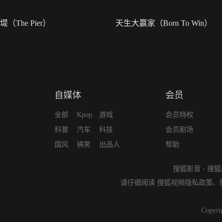
堤（The Pier）
天生大赢家（Born To Win）
自媒体
会员
全部
Kpop
游戏
会员特权
科普
汽车
科技
会员剧场
国风
搞笑
出品人
帮助
搜狐影音
-
搜狐
请仔细阅读
搜狐视频隐私政策
、
Copyri