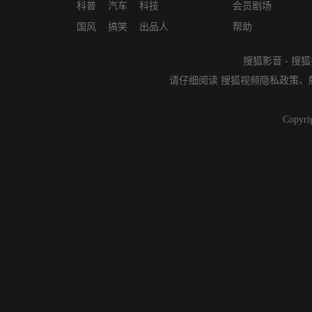
科普
汽车
科技
会员剧场
国风
搞笑
出品人
帮助
搜狐影音
-
搜狐
请仔细阅读
搜狐视频隐私政策
、
Copyri