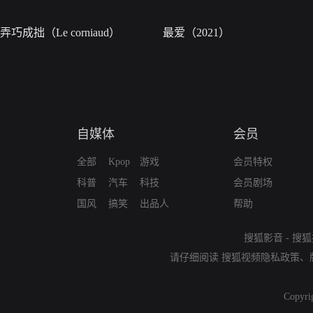
弄巧成拙（Le corniaud）
最爱（2021）
自媒体
会员
全部
Kpop
游戏
会员特权
科普
汽车
科技
会员剧场
国风
搞笑
出品人
帮助
搜狐影音
-
搜狐
请仔细阅读
搜狐视频隐私政策
、
Copyri