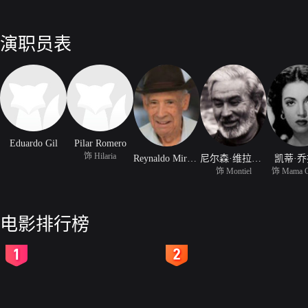
演职员表
Eduardo Gil
Pilar Romero
饰 Hilaria
Reynaldo Miravalles
尼尔森·维拉格拉
凯蒂·
饰 Montiel
饰 Mama G
电影排行榜
2
3