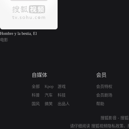
Hombre y la bestia, El
电影
自媒体
会员
全部
Kpop
游戏
会员特权
科普
汽车
科技
会员剧场
国风
搞笑
出品人
帮助
搜狐影音
-
搜狐
请仔细阅读
搜狐视频隐私政策
、