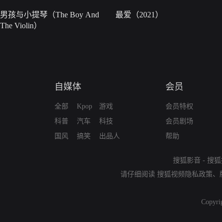
男孩与小提琴（The Boy And
最爱（2021）
The Violin）
自媒体
会员
全部
Kpop
游戏
会员特权
科普
汽车
科技
会员剧场
国风
搞笑
出品人
帮助
搜狐影音
-
搜狐
请仔细阅读
搜狐视频隐私政策
、
Copyri