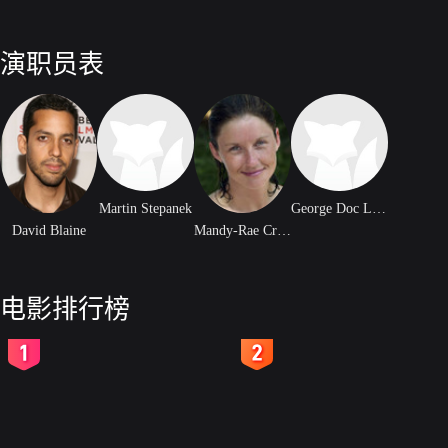
演职员表
Martin Stepanek
George Doc Lopez
David Blaine
Mandy-Rae Cruikshank
电影排行榜
2
3