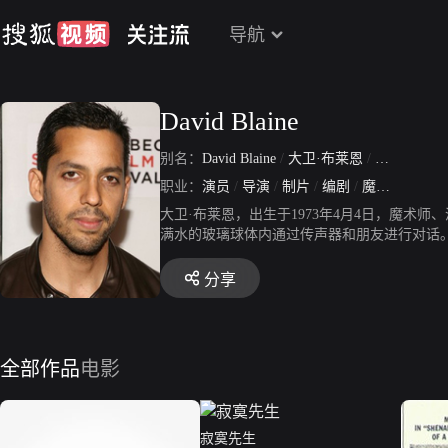
导航
David Blaine
别名：
David Blaine
/
大卫·布莱恩
/
David Blain
职业：
演员
/
导演
/
制片
/
编剧
/
魔术师
大卫·布莱恩，出生于1973年4月4日，魔术
满水的玻璃球体内通过传声器和朋友进行对话。当
布莱恩再次挑战人类极限，接受100万伏高压
分享
全部作品
电影
寂寞先生