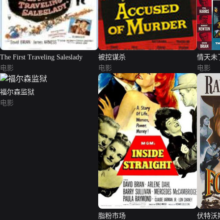
The First Traveling Saleslady
被控谋杀
情天未
电影
电影
电影
福尔森监狱
电影
脂粉市场
伏特沃