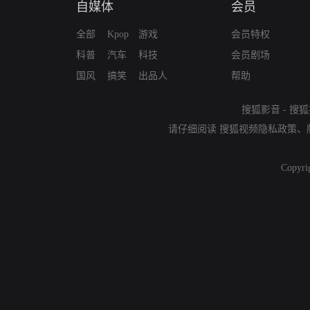
自媒体
会员
全部
Kpop
游戏
会员特权
科普
汽车
科技
会员剧场
国风
搞笑
出品人
帮助
搜狐影音
-
搜狐
请仔细阅读
搜狐视频隐私政策
、
Copyri