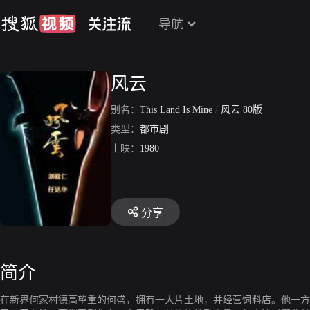
导航
风云
别名：
This Land Is Mine
/
风云 80版
类型：
都市剧
上映：
1980
分享
简介
在新界何家村德高望重的何盛，拥有一大片土地，并经营饲料店。他一方