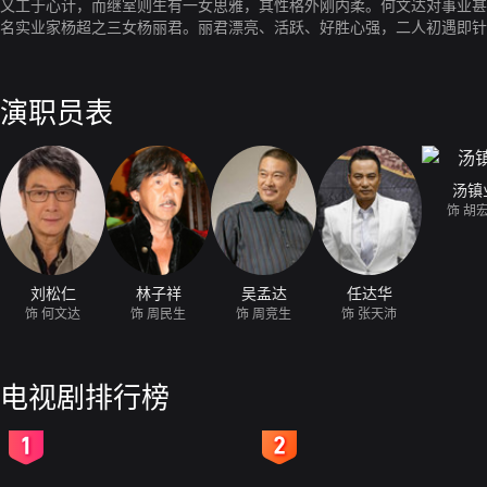
又工于心计，而继室则生有一女思雅，其性格外刚内柔。何文达对事业甚
名实业家杨超之三女杨丽君。丽君漂亮、活跃、好胜心强，二人初遇即针
货员的中五毕业生张天沛。天沛自小就成为孤儿，由高龄姨婆抚养成人。
后更弄致父女关系恶劣。此时，杨超欲发展新界地产，更与何盛及文达商
演职员表
汤镇
饰 胡
刘松仁
林子祥
吴孟达
任达华
饰 何文达
饰 周民生
饰 周竞生
饰 张天沛
电视剧排行榜
2
3