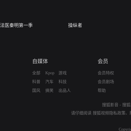
法医秦明第一季
操纵者
自媒体
会员
全部
Kpop
游戏
会员特权
科普
汽车
科技
会员剧场
国风
搞笑
出品人
帮助
搜狐影音
-
搜狐
请仔细阅读
搜狐视频隐私政策
、
Copyri