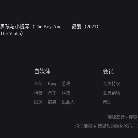
男孩与小提琴（The Boy And
最爱（2021）
The Violin）
自媒体
会员
全部
Kpop
游戏
会员特权
科普
汽车
科技
会员剧场
国风
搞笑
出品人
帮助
搜狐影音
-
搜狐
请仔细阅读
搜狐视频隐私政策
、