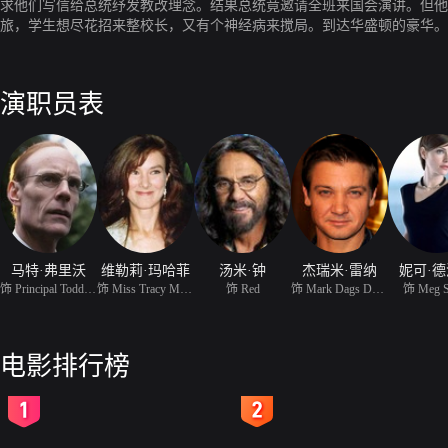
求他们写信给总统纾发教改理念。结果总统竟邀请全班来国会演讲。但他
旅，学生想尽花招来整校长，又有个神经病来搅局。到达华盛顿的豪华。
演职员表
马特·弗里沃
维勒莉·玛哈菲
汤米·钟
杰瑞米·雷纳
妮可·
饰 Principal Todd Moss
饰 Miss Tracy Milford
饰 Red
饰 Mark Dags DAgasti
饰 Meg S
电影排行榜
2
3