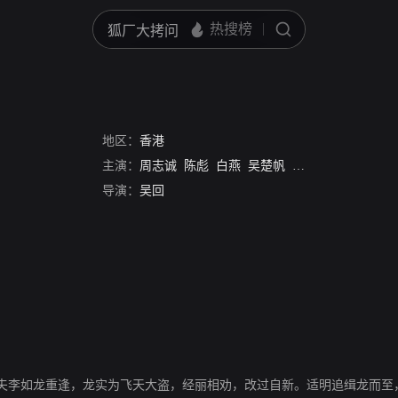
地区：
香港
主演：
周志诚
陈彪
白燕
吴楚帆
甘露
香海
张活游
导演：
吴回
夫李如龙重逢，龙实为飞天大盗，经丽相劝，改过自新。适明追缉龙而至