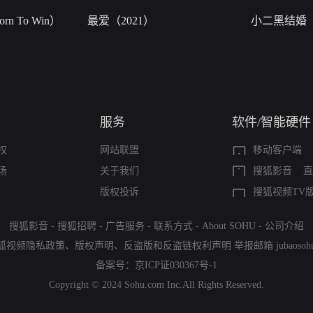
n To Win）
最爱（2021）
小二黑结婚
服务
软件/智能硬件
权
网站联盟
移动客户端
场
关于我们
搜狐影音
直
版权投诉
搜狐视频TV
搜狐影音
-
搜狐招聘
-
广告服务
-
联系方式
-
About SOHU
-
公司介绍
狐视频隐私政策
、
版权声明
、
反盗版和反盗链权利声明
举报邮箱
jubaoso
备案号：
京ICP证030367号-1
Copyright © 2024 Sohu.com Inc.All Rights Reserved.