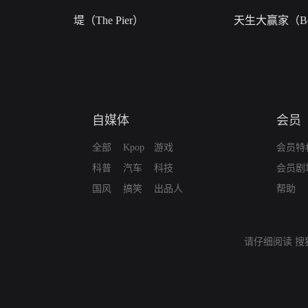
堤（The Pier）
天生大赢家（Bor
自媒体
会员
全部
Kpop
游戏
会员特
科普
汽车
科技
会员剧
国风
搞笑
出品人
帮助
请仔细阅读
搜