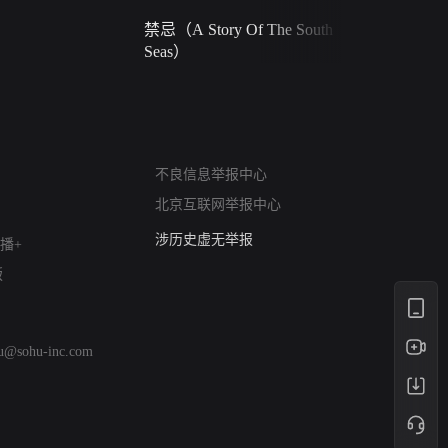
禁忌（A Story Of The South
火球（Ball 
Seas）
网络暴力有害信息举报
12318 文化市场举报
不良信息举报中心
算法推荐专项举报
北京互联网举报中心
亚运会举报专区
涉历史虚无举报
播+
网络谣言信息专项
版
涉政举报入口
涉未成年人举报
清朗自媒体乱象举报
hu@sohu-inc.com
涉民族宗教有害信息举报
清朗·生活服务类内容举报
清朗春节网络环境整治
涉企举报专区