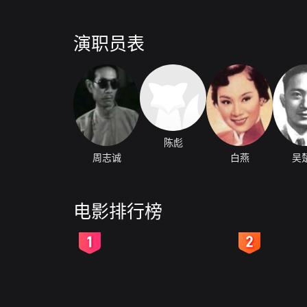
演职员表
陈彪
周志诚
白燕
吴
电影排行榜
2
3