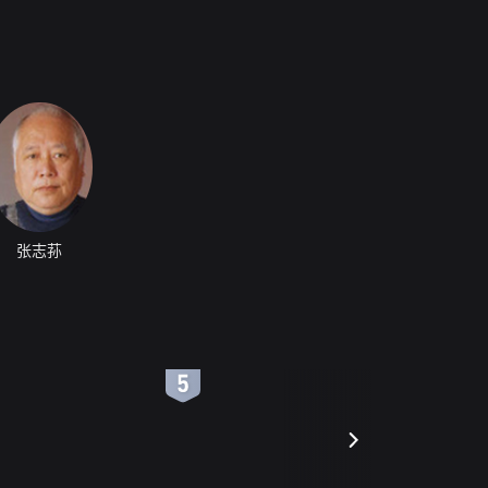
张志荪
6
7