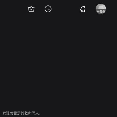
李月清
张志荪
，发现龙竟是其救命恩人。