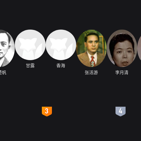
甘露
香海
楚帆
张活游
李月清
4
5