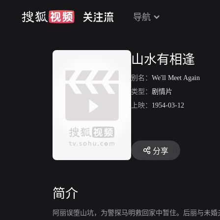
导航
山水有相逢
别名：
We'll Meet Again
类型：
剧情片
上映：
1954-03-12
分享
简介
阿丽误堕山坑，为警探马明救回家中暂住。后丽与未婚