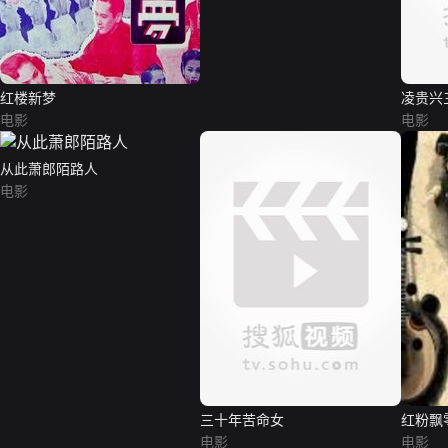
红楼新梦
凌贵兴
电影
电影
从此萧郎陌路人
电影
三十年苦命女
红粉飘
电影
电影