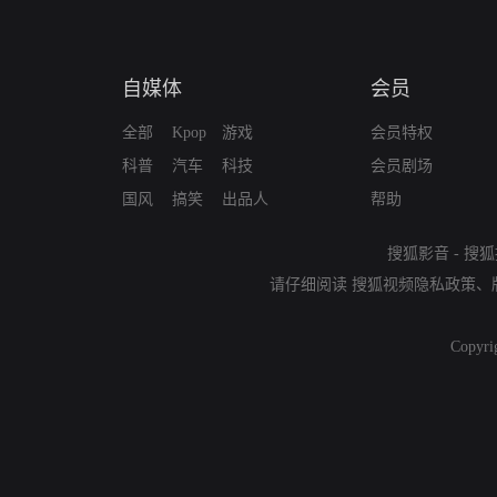
自媒体
会员
全部
Kpop
游戏
会员特权
科普
汽车
科技
会员剧场
国风
搞笑
出品人
帮助
搜狐影音
-
搜狐
请仔细阅读
搜狐视频隐私政策
、
Copyri