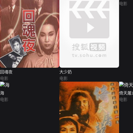
电影
回魂夜
大少奶
电影
电影
海
倚天屠
电影
电影