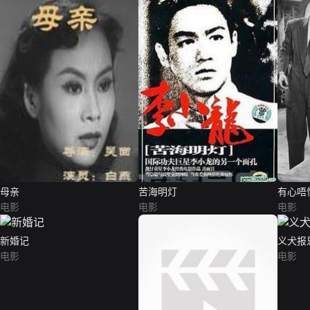
母亲
苦海明灯
有心唔
电影
电影
电影
新婚记
义犬报
电影
电影