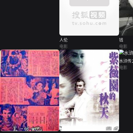
人伦
钱
电影
电影
水浒传
电影