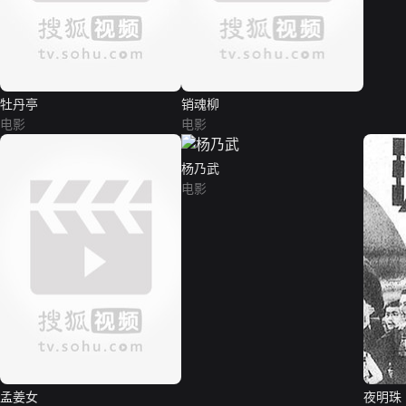
牡丹亭
销魂柳
电影
电影
杨乃武
电影
孟姜女
夜明珠