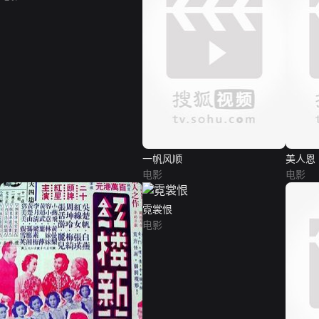
一帆风顺
美人恩
电影
电影
霓裳恨
电影