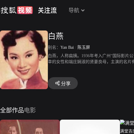
导航
白燕
别名：
Yan Bai
/
陈玉屏
白燕，人称扁姨。1936年考入广州“国际影片
幸的女性和端庄娴淑的贤妻良母，主演的名片
分享
全部作品
电影
满堂吉