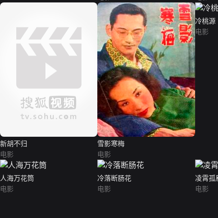
冷桃源
电影
新胡不归
雪影寒梅
电影
电影
人海万花筒
冷落断肠花
凌霄孤
电影
电影
电影