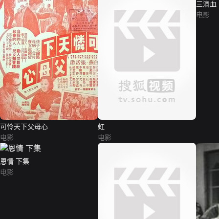
三滴血（
电影
可怜天下父母心
虹
电影
电影
恩情 下集
电影