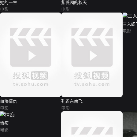
她的一生
紫薇园的秋天
电影
电影
三入阎
电影
血海情仇
孔雀东南飞
电影
电影
情痴
电影