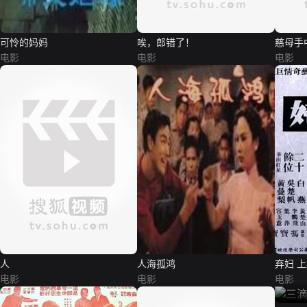
可怜的妈妈
唉，郎错了！
慈母手
电影
电影
电影
人
人海孤鸿
弃妇 
电影
电影
电影