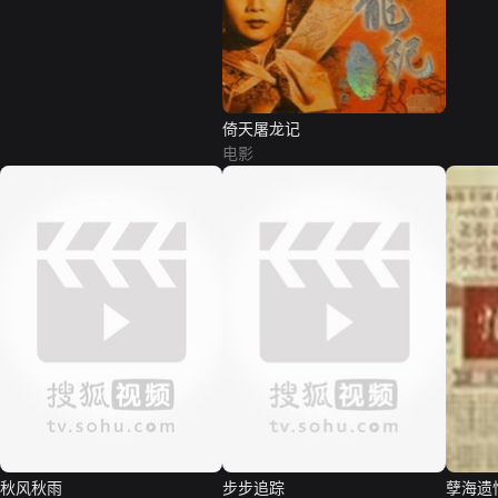
倚天屠龙记
电影
秋风秋雨
步步追踪
孽海遗