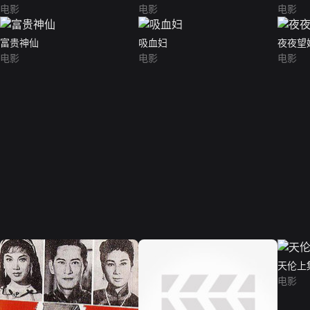
电影
电影
电影
富贵神仙
吸血妇
夜夜望
电影
电影
电影
天伦上
电影