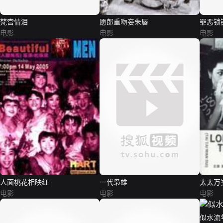
梵宫情泪
愿郎重吻妾朱唇
罪恶锁
电影
电影
电影
人面桃花相映红
一代枭雄
太太万
电影
电影
电影
似水流年