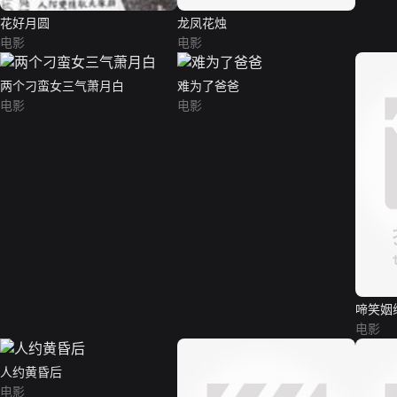
花好月圆
龙凤花烛
电影
电影
两个刁蛮女三气萧月白
难为了爸爸
电影
电影
啼笑姻
电影
人约黄昏后
电影