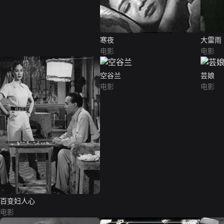
寒夜
大雷雨
电影
电影
空谷兰
芸娘
电影
电影
百变妇人心
电影