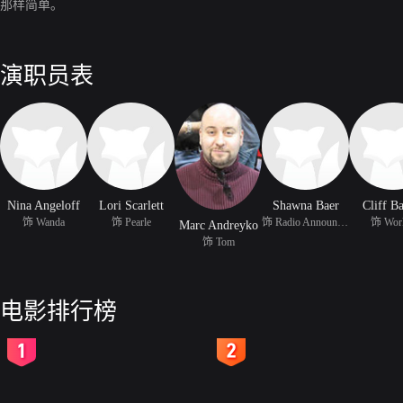
那样简单。
演职员表
Nina Angeloff
Lori Scarlett
Shawna Baer
Cliff B
饰 Wanda
饰 Pearle
饰 Radio Announcer
饰 Wor
Marc Andreyko
饰 Tom
电影排行榜
2
3