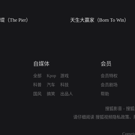
堤（The Pier）
天生大赢家（Born To Win）
自媒体
会员
全部
Kpop
游戏
会员特权
科普
汽车
科技
会员剧场
国风
搞笑
出品人
帮助
搜狐影音
-
搜狐
请仔细阅读
搜狐视频隐私政策
、
Copyri