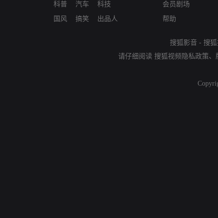
科普
汽车
科技
会员剧场
国风
搞笑
出品人
帮助
搜狐影音
-
搜狐
请仔细阅读
搜狐视频隐私政策
、
Copyri