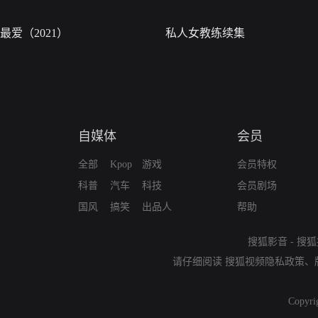
最爱（2021）
私人女教练续集
自媒体
会员
全部
Kpop
游戏
会员特权
科普
汽车
科技
会员剧场
国风
搞笑
出品人
帮助
搜狐影音
-
搜狐
请仔细阅读
搜狐视频隐私政策
、
Copyri