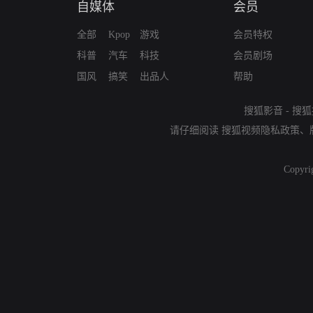
自媒体
会员
全部
Kpop
游戏
会员特权
科普
汽车
科技
会员剧场
国风
搞笑
出品人
帮助
搜狐影音
-
搜狐
请仔细阅读
搜狐视频隐私政策
、
Copyri