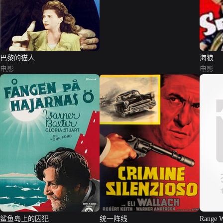
巴黎的猫人
海狼
电影
电影
鲨鱼岛上的囚犯
统一阵线
Range 