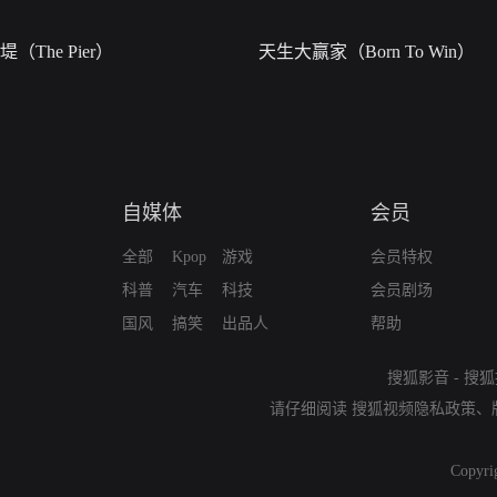
堤（The Pier）
天生大赢家（Born To Win）
自媒体
会员
全部
Kpop
游戏
会员特权
科普
汽车
科技
会员剧场
国风
搞笑
出品人
帮助
搜狐影音
-
搜狐
请仔细阅读
搜狐视频隐私政策
、
Copyri