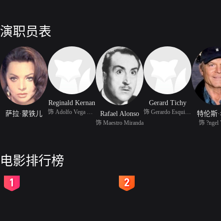
演职员表
Reginald Kernan
Gerard Tichy
饰 Adolfo Vega Linares
饰 Gerardo Esquivel
萨拉·蒙铁儿
Rafael Alonso
特伦斯
饰 Maestro Miranda
饰 ?ngel
电影排行榜
2
3