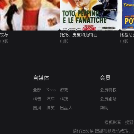
铁荐
托托、皮皮和范特西
比基尼
电影
电影
电影
自媒体
会员
全部
Kpop
游戏
会员特权
科普
汽车
科技
会员剧场
国风
搞笑
出品人
帮助
搜狐影音
-
搜狐
请仔细阅读
搜狐视频隐私政策
、