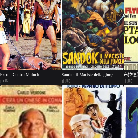
Ercole Contro Molock
Sandok il Maciste della giungla
布拉德
电影
电影
电影