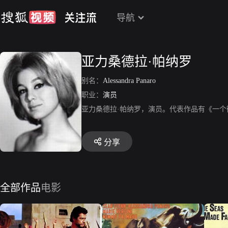
导航
亚力桑德拉·帕纳罗
别名：
Alessandra Panaro
职业：
演员
亚力桑德拉·帕纳罗，演员。代表作品有《一
分享
全部作品
电影