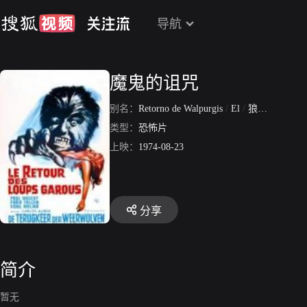
导航
魔鬼的诅咒
别名：
Retorno de Walpurgis
/
El
/
狼人归来
类型：
恐怖片
上映：
1974-08-23
分享
简介
暂无