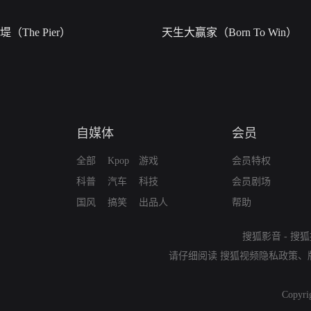
堤（The Pier）
天生大赢家（Born To Win）
自媒体
会员
全部
Kpop
游戏
会员特权
科普
汽车
科技
会员剧场
国风
搞笑
出品人
帮助
搜狐影音
-
搜狐
请仔细阅读
搜狐视频隐私政策
、
Copyri