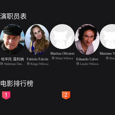
演职员表
Maritza Olivares
饰 Maria Wilowa
饰 Rou
哈辛托·莫利纳
Fabiola Falcón
Eduardo Calvo
饰 Waldemar Daninsky
饰 Kinga Wilowa
饰 Laszlo Wilowa
电影排行榜
2
3