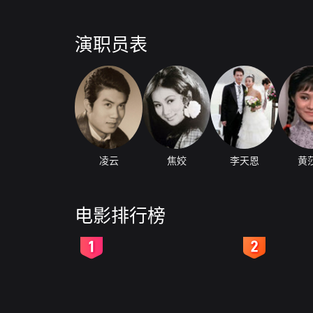
演职员表
凌云
焦姣
李天恩
黄
电影排行榜
2
3