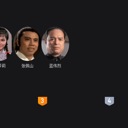
莎莉
张佩山
蓝伟烈
4
5