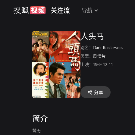
导航
人头马
别名：
Dark Rendezvous
类型：
剧情片
上映：
1969-12-11
分享
简介
暂无