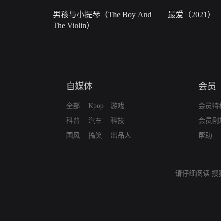
男孩与小提琴（The Boy And
最爱（2021）
The Violin）
自媒体
会员
全部
Kpop
游戏
会员特
科普
汽车
科技
会员剧
国风
搞笑
出品人
帮助
请仔细阅读
搜