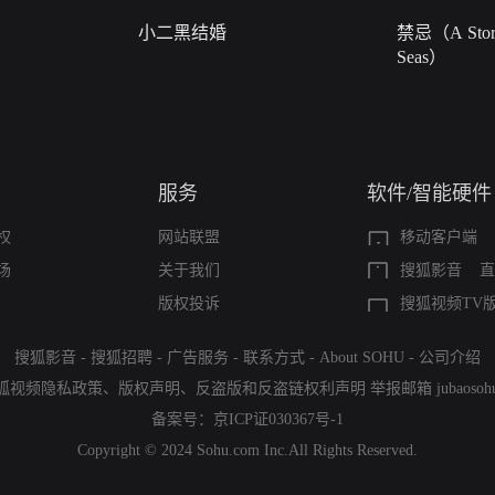
小二黑结婚
禁忌（A Story
Seas）
服务
软件/智能硬件
权
网站联盟
移动客户端
场
关于我们
搜狐影音
直
版权投诉
搜狐视频TV
搜狐影音
-
搜狐招聘
-
广告服务
-
联系方式
-
About SOHU
-
公司介绍
狐视频隐私政策
、
版权声明
、
反盗版和反盗链权利声明
举报邮箱
jubaoso
备案号：
京ICP证030367号-1
Copyright © 2024 Sohu.com Inc.All Rights Reserved.