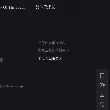
 Of The South
战斗里成长
私人女教
网络暴力有害信息举报
不良信息举报中心
12318 文化市场举报
北京互联网举报中心
算法推荐专项举报
亚运会举报专区
播+
涉历史虚无举报
版
网络谣言信息专项
涉政举报入口
涉未成年人举报
hu@sohu-inc.com
清朗自媒体乱象举报
涉民族宗教有害信息举报
清朗·生活服务类内容举报
清朗春节网络环境整治