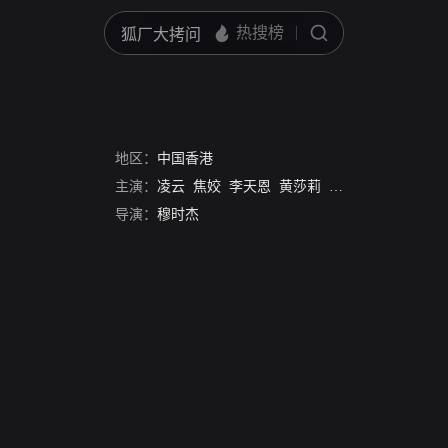
地区：
中国香港
主演：
凌云
焦姣
李天恩
黄莎莉
张佩山
蓝伟烈
导演：
穆时杰