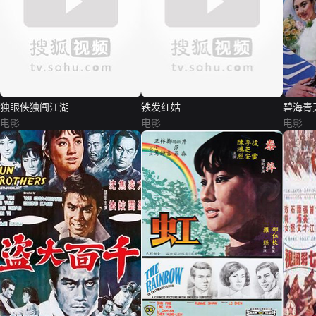
独眼侠独闯江湖
铁发红姑
碧海青
电影
电影
电影