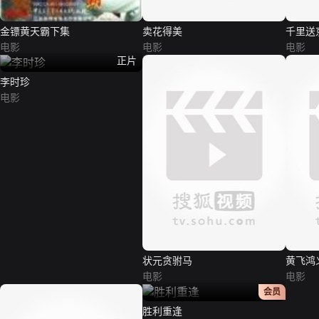
金镖黄天霸下集
卖花得美
千里送
电影
电影
电影
正片
李时珍
电影
状元贪驸马
黄飞鸿
电影
电影
正片
会员
胜利重逢