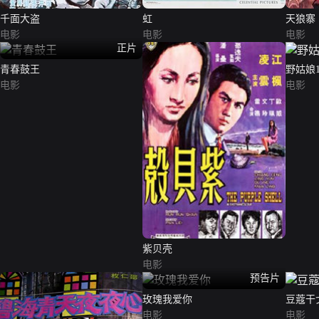
千面大盗
虹
天狼寨
电影
电影
电影
正片
青春鼓王
野姑娘1
电影
电影
紫贝壳
电影
预告片
玫瑰我爱你
豆蔻干
电影
电影