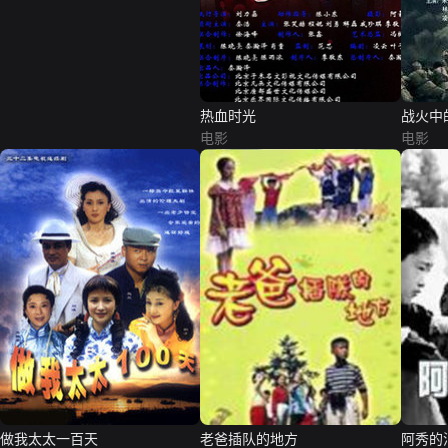
热血时光
战火中
电影
电影
做我太太一百天
老爸插队的地方
阿秀的