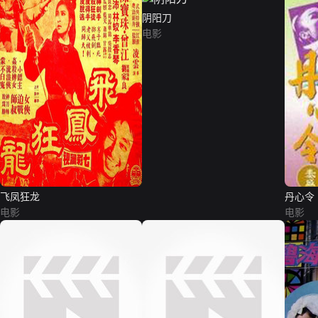
阴阳刀
电影
飞凤狂龙
丹心令
电影
电影