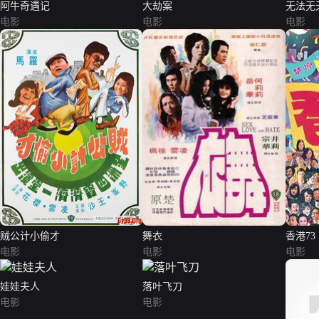
阿牛奇遇记
大劫案
无法无
电影
电影
电影
贼公计小偷才
舞衣
香港73
电影
电影
电影
娃娃夫人
落叶飞刀
电影
电影