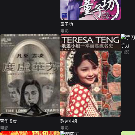
童子功
电影
手刀
电影
芳华虚度
歌迷小姐
电影
电影