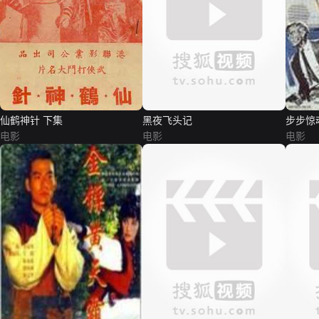
仙鹤神针 下集
黑夜飞头记
步步惊
电影
电影
电影