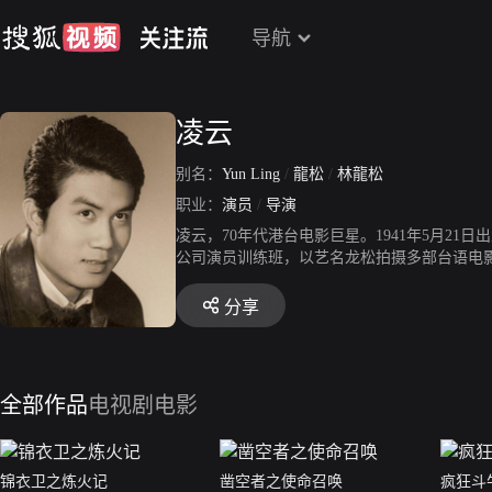
导航
凌云
别名：
Yun Ling
/
龍松
/
林龍松
职业：
演员
/
导演
凌云，70年代港台电影巨星。1941年5月2
公司演员训练班，以艺名龙松拍摄多部台语电影
形象走红。1965年与影星叶枫结婚，1983
坛。1981年导演影片《英雄对英雄》，今已
分享
全部作品
电视剧
电影
锦衣卫之炼火记
凿空者之使命召唤
疯狂斗