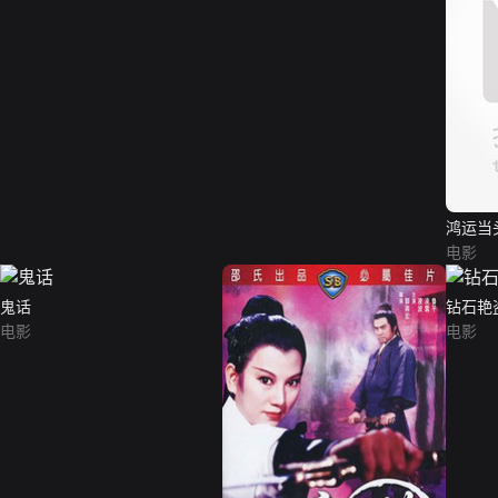
鸿运当
电影
鬼话
钻石艳盗
电影
电影