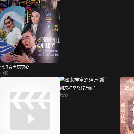
碧海青天夜夜心
电影
如来神掌怒碎万剑门
电影