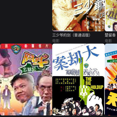
三少爷的剑（普通话版）
楚留香
电影
电影