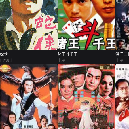
蛇侠
赌王斗千王
洪门三
电视剧
电影
电影