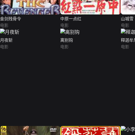
金剑残骨令
中原一点红
山城雪
电影
电影
电影
月夜斩
离别钩
释迦牟
电影
电影
电影