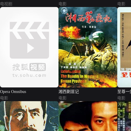
电视剧
电影
电影
Opera Omnibus
湘西剿匪记
至尊一
电影
电影
电影