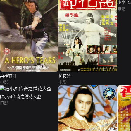
小李飞
电影
英雄有泪
护花铃
电影
电影
陆小凤传奇之绣花大盗
电影