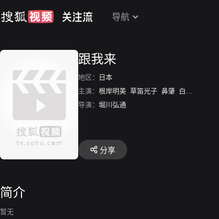
导航
跟我来
地区：
日本
主演：
根岸明美
草笛光子
鼻肇
白川由美
导演：
堀川弘通
分享
简介
暂无