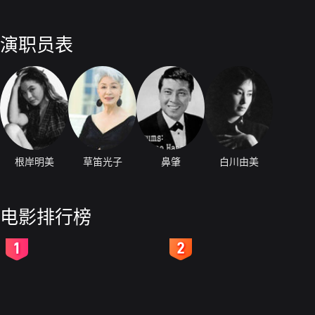
演职员表
根岸明美
草笛光子
鼻肇
白川由美
电影排行榜
2
3