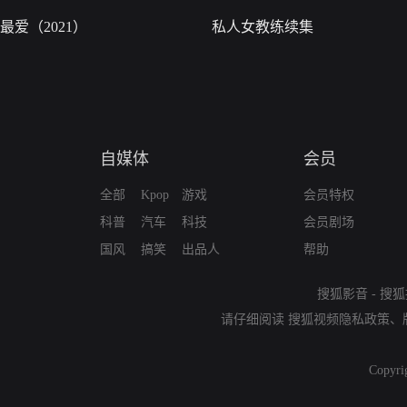
最爱（2021）
私人女教练续集
自媒体
会员
全部
Kpop
游戏
会员特权
科普
汽车
科技
会员剧场
国风
搞笑
出品人
帮助
搜狐影音
-
搜狐
请仔细阅读
搜狐视频隐私政策
、
Copyri