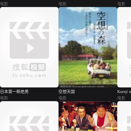
电影
电影
电影
日本第一断绝男
空想天国
Kureji 
电影
电影
电影