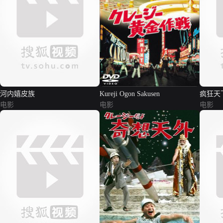
河内嬉皮族
Kureji Ogon Sakusen
疯狂天
电影
电影
电影