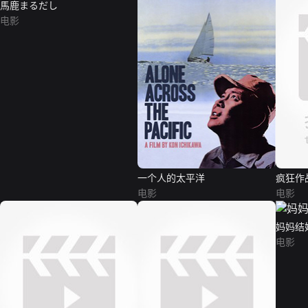
馬鹿まるだし
电影
一个人的太平洋
疯狂作
电影
电影
妈妈结
电影