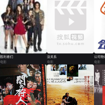
胜利者们
没关系
公司物
电影
电影
电影