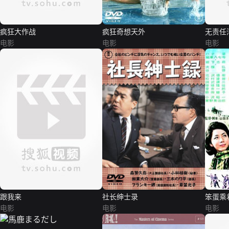
疯狂大作战
疯狂奇想天外
无责任
电影
电影
电影
跟我来
社长绅士录
笨蛋乘
电影
电影
电影