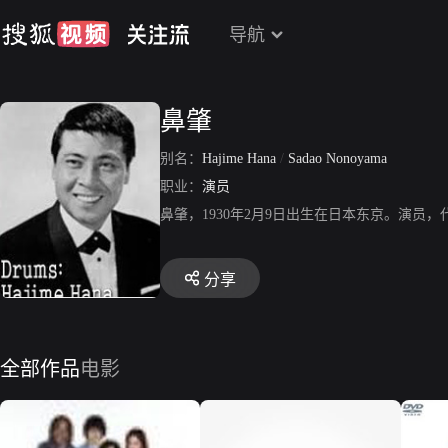
导航
鼻肇
别名：
Hajime Hana
/
Sadao Nonoyama
职业：
演员
鼻肇，1930年2月9日出生在日本东京。演员
分享
全部作品
电影