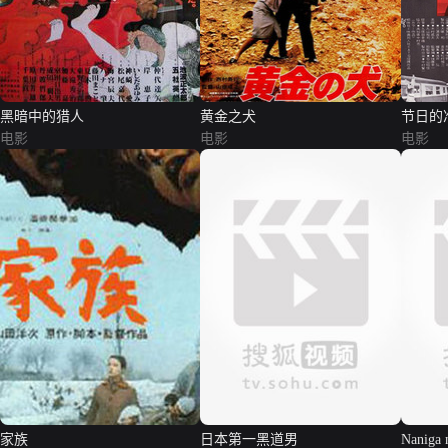
黑暗中的猎人
黄金之犬
节日的
电影
电影
电影
家族
日本第一黑道男
Naniga 