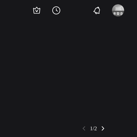
科维奇
Mira Banjac
Dara Calenic
韦利米尔·巴塔·日沃伊诺维奇
Pavle Vujis
1/2