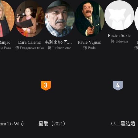
Ruzica Sokic
饰 Udovica
Banjac
Dara Calenic
韦利米尔·巴塔·日沃伊诺维奇
Pavle Vujisic
饰 Spasenija Pasanovic
饰 Draganova tetka
饰 Ljubicin otac
饰 Buda
4
5
n To Win）
最爱（2021）
小二黑结婚