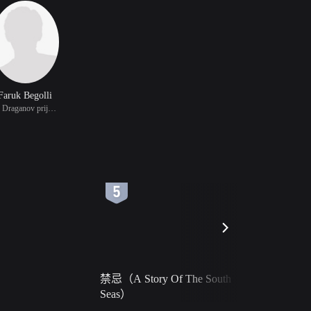
Faruk Begolli
饰 Draganov prijatelj
6
7
禁忌（A Story Of The South
火球（Ball 
Seas）