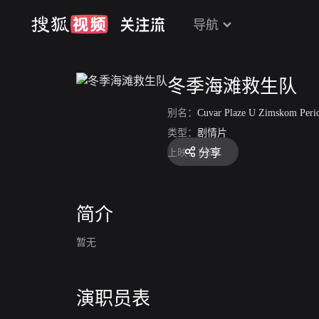
导航
冬季海滩救生队
别名：
Cuvar Plaze U Zimskom Peri
类型：
剧情片
分享
上映：
1976
简介
暂无
演职员表