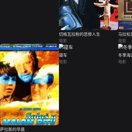
切格瓦拉粉的悲惨人生
马拉松
电影
电影
寝车
冬季海
电影
电影
萨拉斯的早晨