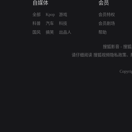
自媒体
会员
全部
Kpop
游戏
会员特权
科普
汽车
科技
会员剧场
国风
搞笑
出品人
帮助
搜狐影音
-
搜狐
请仔细阅读
搜狐视频隐私政策
、
Copyri