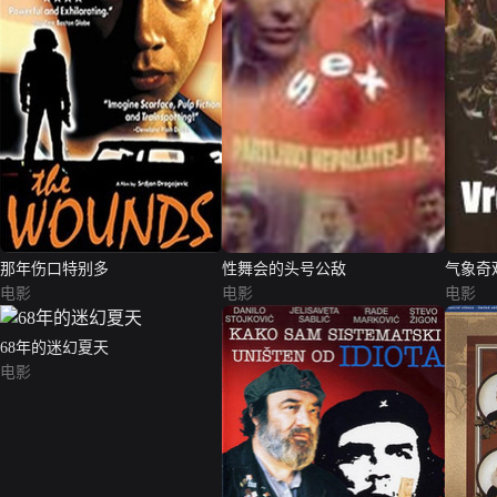
那年伤口特别多
性舞会的头号公敌
气象奇
电影
电影
电影
68年的迷幻夏天
电影