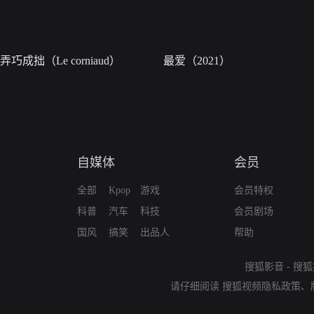
弄巧成拙（Le corniaud）
最爱（2021）
自媒体
会员
全部
Kpop
游戏
会员特权
科普
汽车
科技
会员剧场
国风
搞笑
出品人
帮助
搜狐影音
-
搜狐
请仔细阅读
搜狐视频隐私政策
、