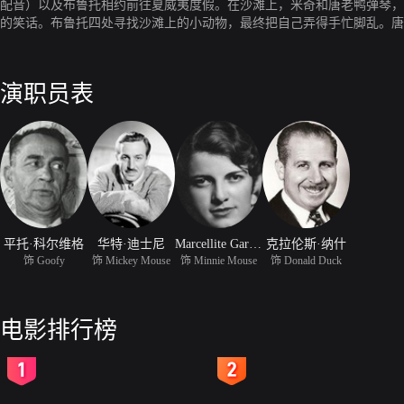
配音）以及布鲁托相约前往夏威夷度假。在沙滩上，米奇和唐老鸭弹琴，
的笑话。布鲁托四处寻找沙滩上的小动物，最终把自己弄得手忙脚乱。唐
演职员表
平托·科尔维格
华特·迪士尼
Marcellite Garner
克拉伦斯·纳什
饰 Goofy
饰 Mickey Mouse
饰 Minnie Mouse
饰 Donald Duck
电影排行榜
2
3