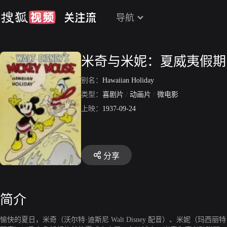
导航
米奇与米妮：夏威夷假期
别名：
Hawaiian Holiday
类型：
喜剧片
/
动画片
/
微电影
上映：
1937-09-24
分享
简介
愉快的夏日，米奇（沃尔特·迪斯尼 Walt Disney 配音）、米妮（玛西丽特·加纳 Ma