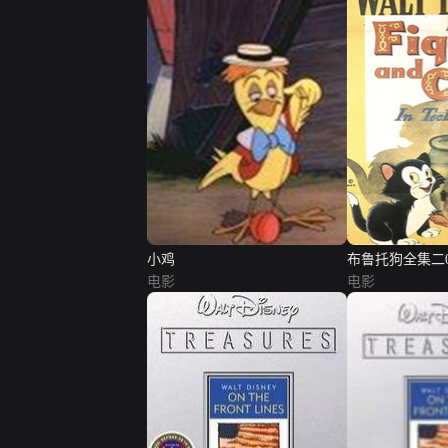
小鸡
布鲁托狗全集二0
电影
电影