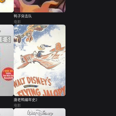
鸭子突击队
电影
唐老鸭编年史2
电影