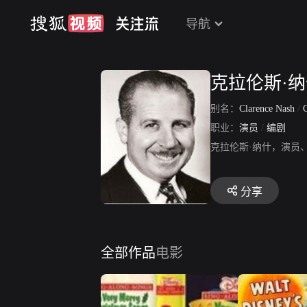
导航
克拉伦斯·
别名：
Clarence Nash
/
C
职业：
演员
/
编剧
克拉伦斯·纳什，演员
分享
全部作品
电影