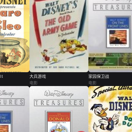
1
大兵游戏
家园保卫战
电影
电影