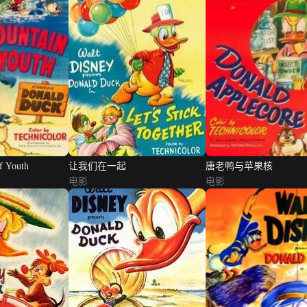
f Youth
让我们在一起
唐老鸭与苹果核
电影
电影