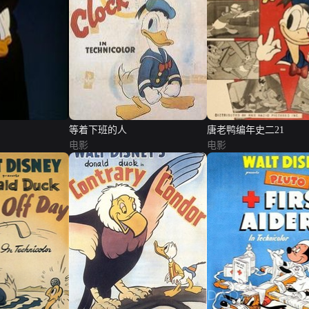
等着下班的人
唐老鸭编年史二21
电影
电影