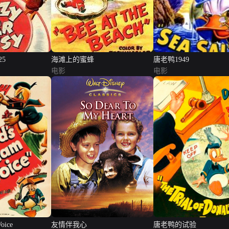
5
海滩上的蜜蜂
唐老鸭1949
电影
电影
Voice
友情伴我心
唐老鸭的试验