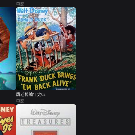
电影
唐老鸭编年史02
电影