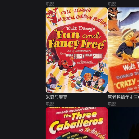
电影
电影
米奇与魔豆
唐老鸭编年史三0
电影
电影