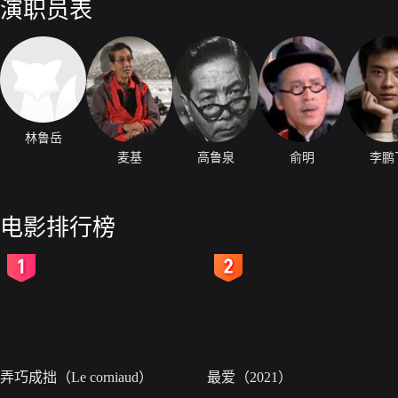
演职员表
林鲁岳
麦基
高鲁泉
俞明
李鹏
电影排行榜
2
3
弄巧成拙（Le corniaud）
最爱（2021）