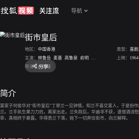
导航
街市皇后
地区：
中国香港
类型：
喜剧
主演：
林鲁岳
麦基
高鲁泉
俞明
李鹏飞
谭倩红
上映：
郑君绵
1964
分享
导演：
卢雨岐
简介
富家子何俊华对“街市皇后”丁翠兰一见钟情，知兰不喜交富人，于是扮
兰。兰手执生果刀力抗，离家出走。兰失踪后，华遍寻不获，遂借酒消愁
菲，真相终于暴露。华得悉兰下落，抛下一切奔往街市，向兰解释。