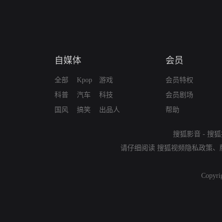
自媒体
会员
全部
Kpop
游戏
会员特权
科普
汽车
科技
会员剧场
国风
搞笑
出品人
帮助
搜狐影音
-
搜狐
请仔细阅读
搜狐视频隐私政策
、
Copyri