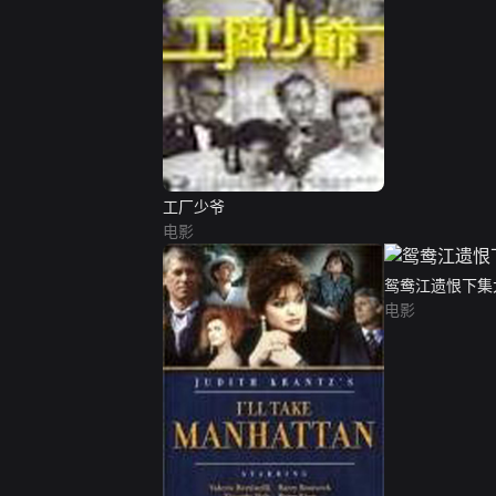
工厂少爷
电影
鸳鸯江遗恨下集
电影