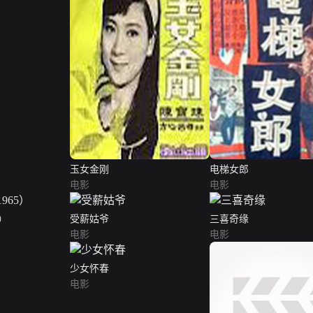
玉女金刚
电梯女郎
电影
电影
5）
受薪姑爷
三喜奇缘
电影
电影
少女怀春
电影