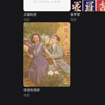
贞娥刺虎
香罗冢
电影
电影
怪错有情郎
电影