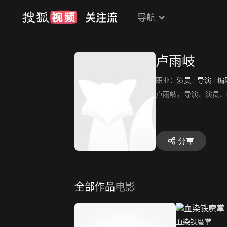
导航
卢雨岐
职业：
演员
/
导演
/
编
卢雨岐，导演、演员、
分享
全部作品
电影
血染铁魔掌