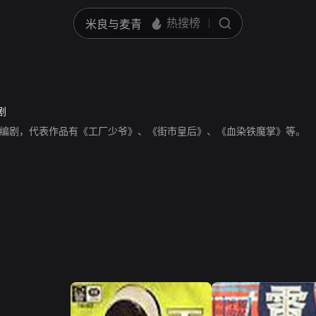
剧
编剧，代表作品有《工厂少爷》、《街市皇后》、《血染铁魔掌》等。