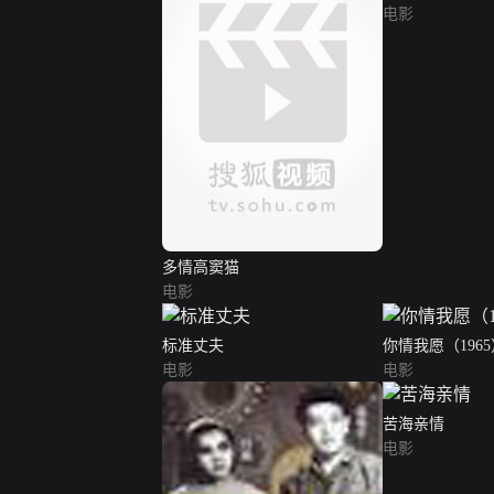
电影
多情高窦猫
电影
标准丈夫
你情我愿（196
电影
电影
苦海亲情
电影