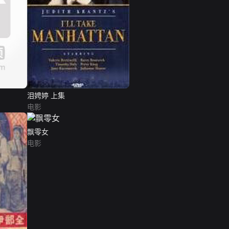
泪娉婷 上集
电影
飘零女
电影