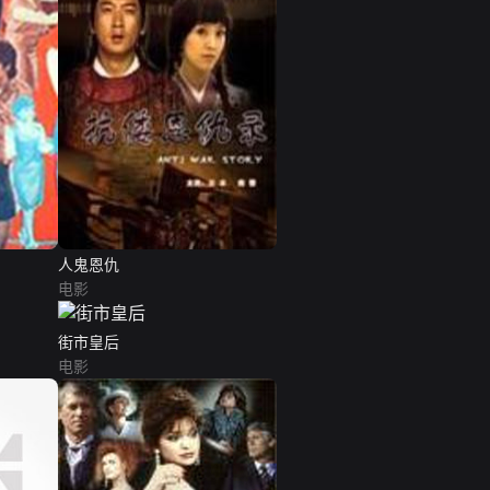
人鬼恩仇
电影
街市皇后
电影