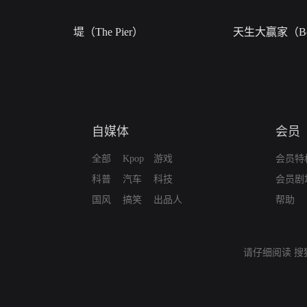
堤（The Pier）
天生大赢家（Bor
自媒体
会员
全部
Kpop
游戏
会员特
科普
汽车
科技
会员剧
国风
搞笑
出品人
帮助
请仔细阅读
搜