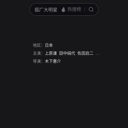
地区：
日本
主演：
上原谦
田中绢代
佐田启二
三津田健
杉村春
导演：
木下惠介