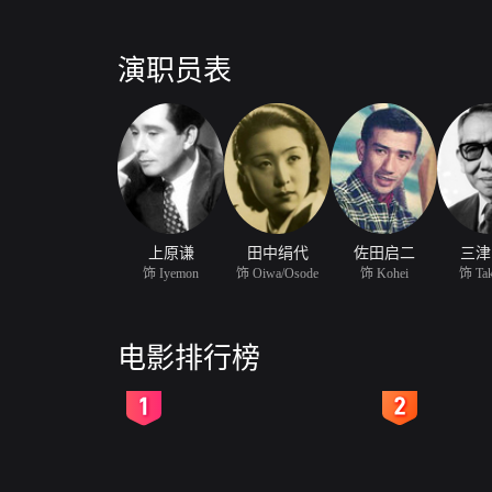
演职员表
上原谦
田中绢代
佐田启二
三津
饰 Iyemon
饰 Oiwa/Osode
饰 Kohei
饰 Tak
电影排行榜
2
3