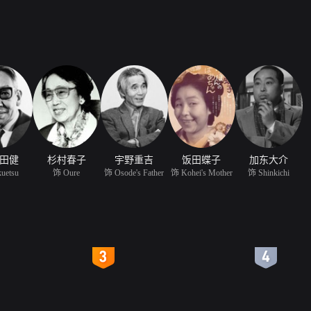
田健
杉村春子
宇野重吉
饭田蝶子
加东大介
uetsu
饰 Oure
饰 Osode's Father
饰 Kohei's Mother
饰 Shinkichi
4
5