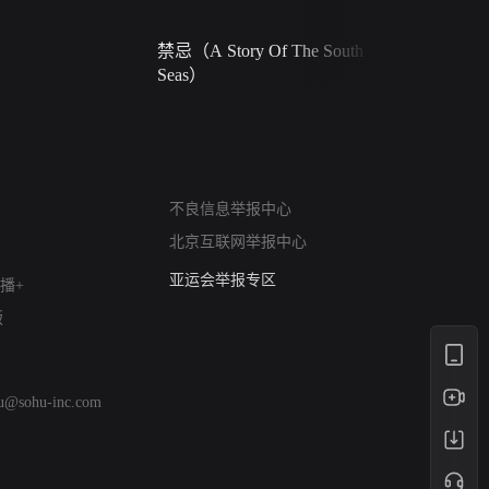
禁忌（A Story Of The South
火球（Ball 
Seas）
网络暴力有害信息举报
不良信息举报中心
12318 文化市场举报
北京互联网举报中心
算法推荐专项举报
亚运会举报专区
播+
涉历史虚无举报
版
网络谣言信息专项
涉政举报入口
涉未成年人举报
hu@sohu-inc.com
清朗自媒体乱象举报
涉民族宗教有害信息举报
清朗·生活服务类内容举报