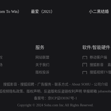
n To Win）
最爱（2021）
小二黑结婚
服务
软件/智能硬件
权
网站联盟
移动客户端
场
关于我们
搜狐影音
直
版权投诉
搜狐视频TV
搜狐影音
-
搜狐招聘
-
广告服务
-
联系方式
-
About SOHU
-
公司介绍
狐视频隐私政策
、
版权声明
、
反盗版和反盗链权利声明
举报邮箱
jubaoso
备案号：
京ICP证030367号-1
Copyright © 2024 Sohu.com Inc.All Rights Reserved.