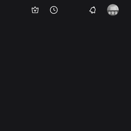
子
宇野重吉
饭田蝶子
加东大介