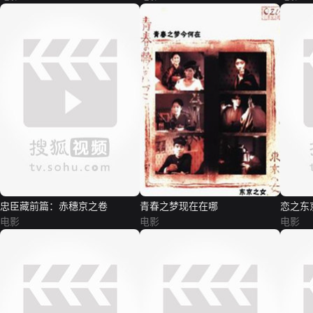
忠臣藏前篇：赤穗京之卷
青春之梦现在在哪
恋之东
电影
电影
电影