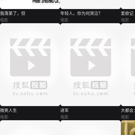
我落第了，但
年轻人，你为何哭泣？
爱欲记
电影
电影
电影
微笑人生
进军
大都会
电影
电影
电影