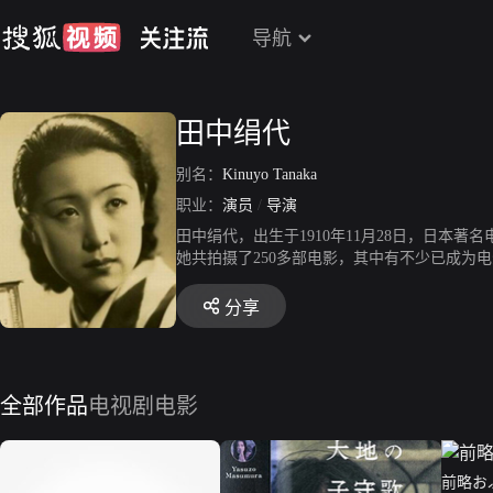
导航
田中绢代
别名：
Kinuyo Tanaka
职业：
演员
/
导演
田中绢代，出生于1910年11月28日，日
她共拍摄了250多部电影，其中有不少已成为
语》等。
分享
全部作品
电视剧
电影
前略お