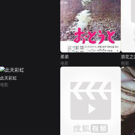
弟弟
浪花之
电影
电影
此天彩虹
电影