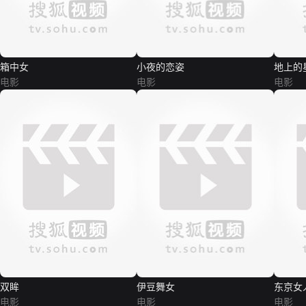
箱中女
小夜的恋姿
地上的
电影
电影
电影
双眸
伊豆舞女
东京女
电影
电影
电影