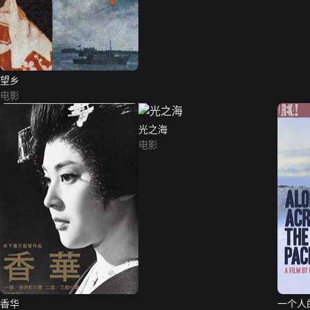
望乡
电影
光之海
电影
香华
一个人