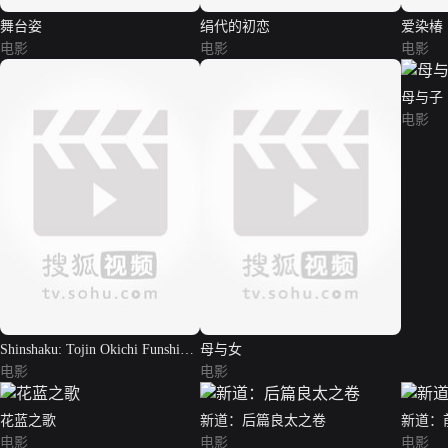
舞台姿
绢代的初恋
爱染椿
电影
电影
电影
母与子
电影
Shinshaku: Tojin Okichi Funshin
母与女
hen
电影
电影
花蓝之歌
新道：后篇良太之卷
新道：
电影
电影
电影