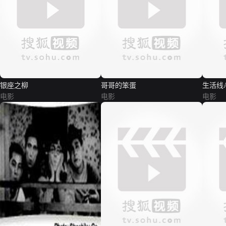
银座之柳
哥哥的笨蛋
生活线A
电影
电影
电影