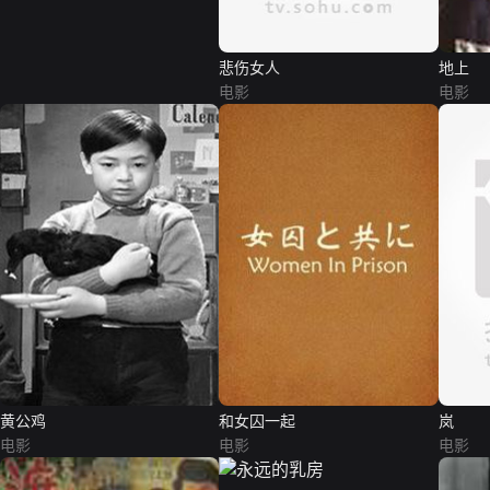
悲伤女人
地上
电影
电影
黄公鸡
和女囚一起
岚
电影
电影
电影