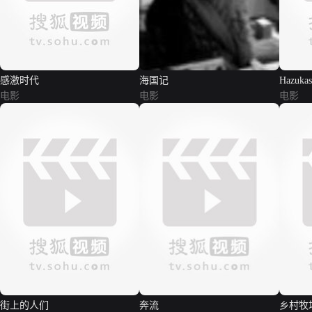
感激时代
海国记
Hazukas
电影
电影
电影
街上的人们
奔流
乡村牧