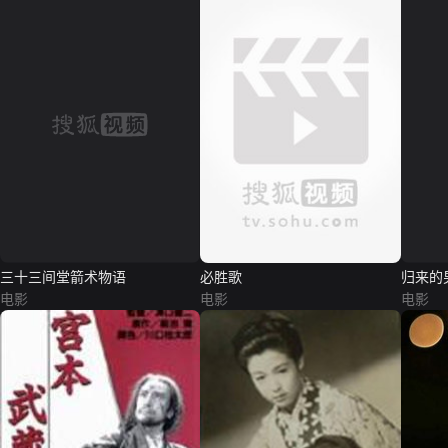
归来的
三十三间堂箭术物语
必胜歌
电影
电影
电影