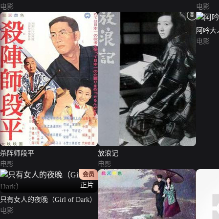
电影
电影
阿吟大
电影
杀阵师段平
放浪记
电影
电影
会员
正片
只有女人的夜晚（Girl of Dark）
电影