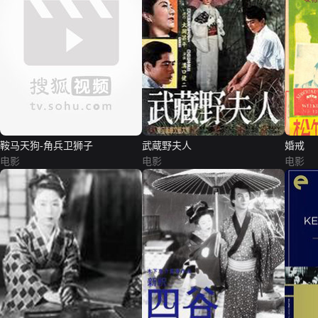
鞍马天狗-角兵卫狮子
武蔵野夫人
婚戒
电影
电影
电影