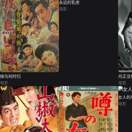
永远的乳房
电影
候鸟何时归
月正当
电影
电影
女人的
电影