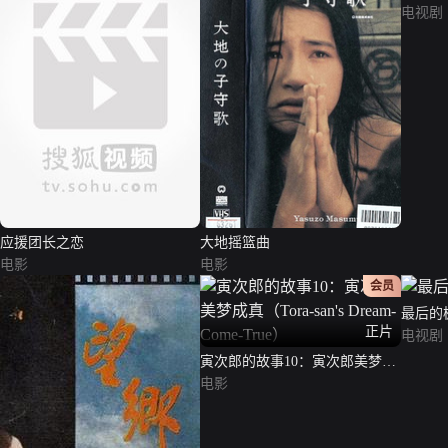
电视剧
应援团长之恋
大地摇篮曲
电影
电影
会员
最后的
正片
电视剧
寅次郎的故事10：寅次郎美梦成
真（Tora-san's Dream-Come-
电影
True）