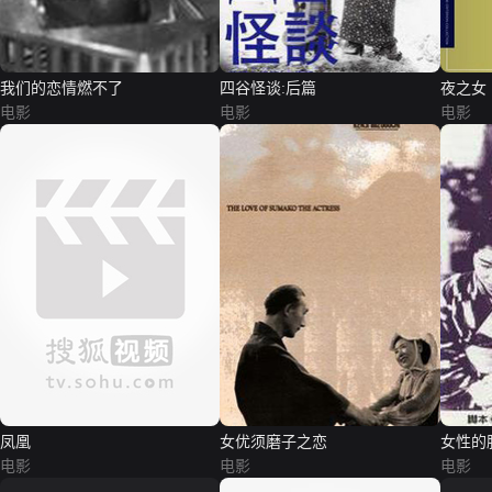
我们的恋情燃不了
四谷怪谈:后篇
夜之女
电影
电影
电影
凤凰
女优须磨子之恋
女性的
电影
电影
电影