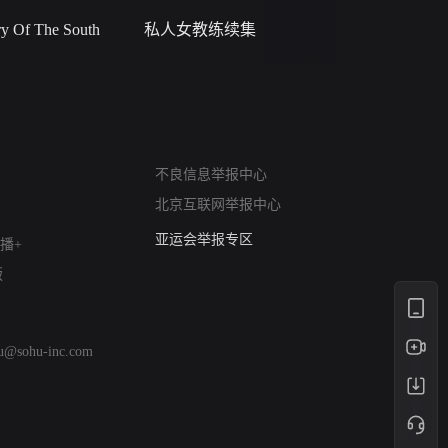
 Of The South
私人女教练续集
小二黑结
网络暴力有害信息举报
不良信息举报中心
12318 文化市场举报
北京互联网举报中心
算法推荐专项举报
亚运会举报专区
播+
涉历史虚无举报
版
网络谣言信息专项
涉政举报入口
涉未成年人举报
hu@sohu-inc.com
清朗自媒体乱象举报
涉民族宗教有害信息举报
清朗·生活服务类内容举报
清朗春节网络环境整治