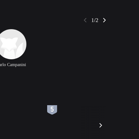
1/2
arlo Campanini
6
7