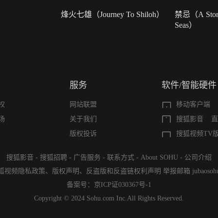
烽火七雄（Journey To Shiloh）
禁忌（A Story
Seas）
服务
软件/智能硬件
权
网站联盟
移动客户端
场
关于我们
搜狐影音
直
版权投诉
搜狐视频TV
搜狐影音
-
搜狐招聘
-
广告服务
-
联系方式
-
About SOHU
-
公司介绍
狐视频隐私政策
、
版权声明
、
反盗版和反盗链权利声明
举报邮箱
jubaoso
备案号：
京ICP证030367号-1
Copyright © 2024 Sohu.com Inc.All Rights Reserved.