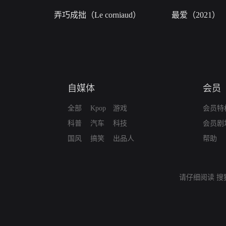
弄巧成拙（Le corniaud）
最爱（2021）
自媒体
会员
全部
Kpop
游戏
会员特
科普
汽车
科技
会员剧
国风
搞笑
出品人
帮助
请仔细阅读
搜