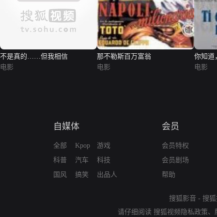
不是真的……但我相信
那不勒斯百万富翁
你知道
电影
电影
电影
自媒体
会员
全部
Kpop
游戏
会员特权
科普
汽车
科技
会员剧场
国风
搞笑
出品人
帮助
搜狐影音
-
搜狐
请仔细阅读
搜狐视频隐私政策
、