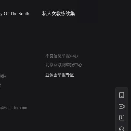
 Of The South
私人女教练续集
小二黑结
网络暴力有害信息举报
不良信息举报中心
12318 文化市场举报
北京互联网举报中心
算法推荐专项举报
亚运会举报专区
播+
涉历史虚无举报
版
网络谣言信息专项
涉政举报入口
涉未成年人举报
hu@sohu-inc.com
清朗自媒体乱象举报
涉民族宗教有害信息举报
清朗·生活服务类内容举报