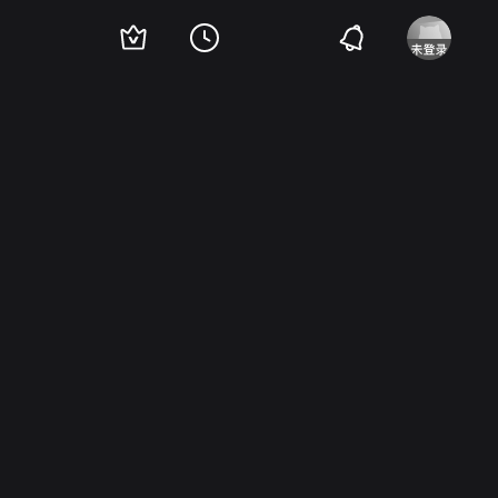
Brett Paesel
理查·雷西尔
Joey Boukadakis