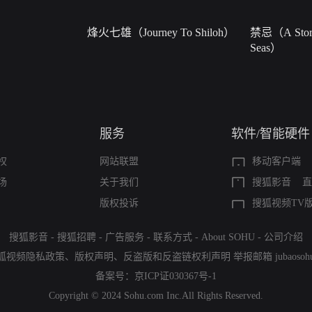
烽火七雄（Journey To Shiloh）
禁忌（A Story
Seas）
服务
软件/智能硬件
权
网站联盟
移动客户端
场
关于我们
搜狐影音
直
版权投诉
搜狐视频TV
搜狐影音
-
搜狐招聘
-
广告服务
-
联系方式
-
About SOHU
-
公司介绍
狐视频隐私政策
、
版权声明
、
反盗版和反盗链权利声明
举报邮箱
jubaoso
备案号：
京ICP证030367号-1
Copyright © 2024 Sohu.com Inc.All Rights Reserved.