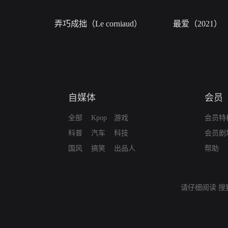
弄巧成拙（Le corniaud）
最爱（2021）
自媒体
会员
全部
Kpop
游戏
会员特
科普
汽车
科技
会员剧
国风
搞笑
出品人
帮助
请仔细阅读
搜