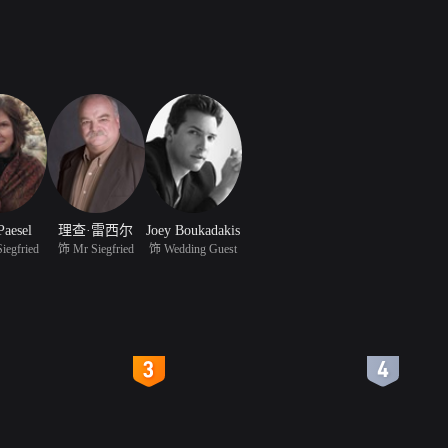
Paesel
理查·雷西尔
Joey Boukadakis
iegfried
饰 Mr Siegfried
饰 Wedding Guest
4
5