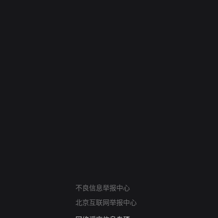
网络暴力有害信息举报
12318 文化市场举报
算法推荐专项举报
不良信息举报中心
亚运会举报专区
北京互联网举报中心
涉历史虚无举报