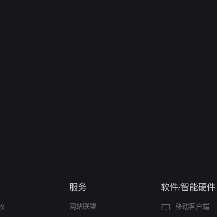
服务
软件/智能硬件
权
网站联盟
移动客户端